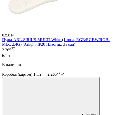
035814
Пульт ARL-SIRIUS-MULTI White (1 зона, RGB/RGBW/RGB-
MIX, 2.4G) (Arlight, IP20 Пластик, 3 года)
77
2 265
₽/шт
В наличии
77
Коробка (картон) 1 шт —
2 265
₽