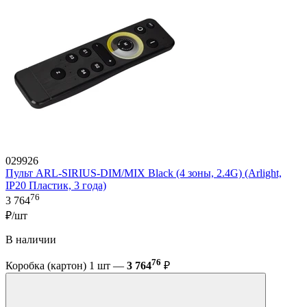
029926
Пульт ARL-SIRIUS-DIM/MIX Black (4 зоны, 2.4G) (Arlight,
IP20 Пластик, 3 года)
76
3 764
₽/шт
В наличии
76
Коробка (картон) 1 шт —
3 764
₽