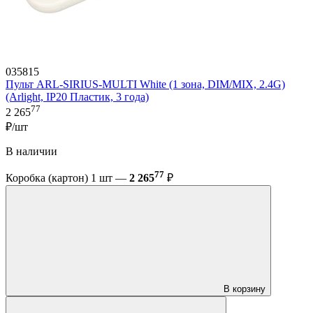
035815
Пульт ARL-SIRIUS-MULTI White (1 зона, DIM/MIX, 2.4G)
(Arlight, IP20 Пластик, 3 года)
77
2 265
₽/шт
В наличии
77
Коробка (картон) 1 шт —
2 265
₽
В корзину