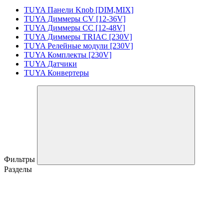
TUYA Панели Knob [DIM,MIX]
TUYA Диммеры CV [12-36V]
TUYA Диммеры CC [12-48V]
TUYA Диммеры TRIAC [230V]
TUYA Релейные модули [230V]
TUYA Комплекты [230V]
TUYA Датчики
TUYA Конвертеры
Фильтры
Разделы