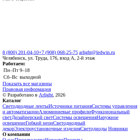
8 (800) 201-04-10
+7 (908) 068-25-75
arlight@ledwin.ru
Челябинск, ул. Труда, 176, вход А, 2-й этаж
Работаем:
Пн–Пт
9–18
Сб–Вс
выходной
Показать все магазины
Правовая информация
© Разработано в
Arlight
, 2026
Каталог
Светодиодные ленты
Источники питания
Системы управления
и автоматизации
Алюминиевые профили
Функциональный
свет
Дизайнерский свет
Системы освещения
Наружное
освещение
Гибкий неон
Светодиодный
декор
Электроустановочные изделия
Светодиоды
Новинки
О компании
О нас
Производство
Новости
Проекты