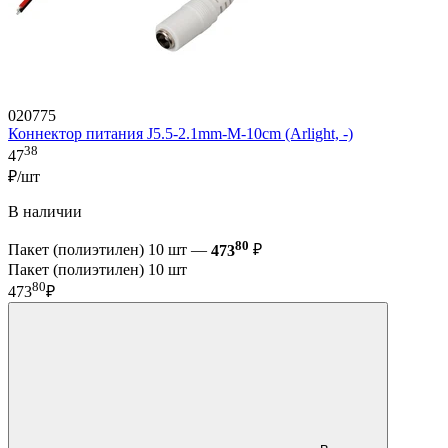
020775
Коннектор питания J5.5-2.1mm-M-10cm (Arlight, -)
38
47
₽/шт
В наличии
80
Пакет (полиэтилен) 10 шт —
473
₽
Пакет (полиэтилен) 10 шт
80
473
₽