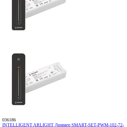
036186
INTELLIGENT ARLIGHT Диммер SMART-SET-PWM-102-72-