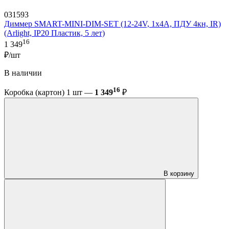
031593
Диммер SMART-MINI-DIM-SET (12-24V, 1x4A, ПДУ 4кн, IR)
(Arlight, IP20 Пластик, 5 лет)
16
1 349
₽/шт
В наличии
16
Коробка (картон) 1 шт —
1 349
₽
В корзину