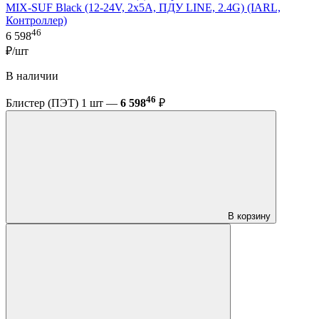
MIX-SUF Black (12-24V, 2x5A, ПДУ LINE, 2.4G) (IARL,
Контроллер)
46
6 598
₽/шт
В наличии
46
Блистер (ПЭТ) 1 шт —
6 598
₽
В корзину