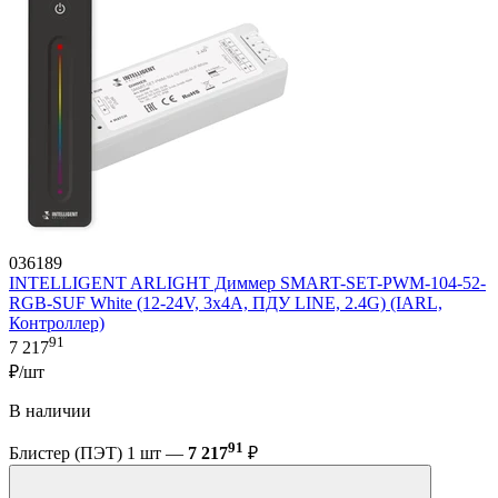
036189
INTELLIGENT ARLIGHT Диммер SMART-SET-PWM-104-52-
RGB-SUF White (12-24V, 3x4A, ПДУ LINE, 2.4G) (IARL,
Контроллер)
91
7 217
₽/шт
В наличии
91
Блистер (ПЭТ) 1 шт —
7 217
₽