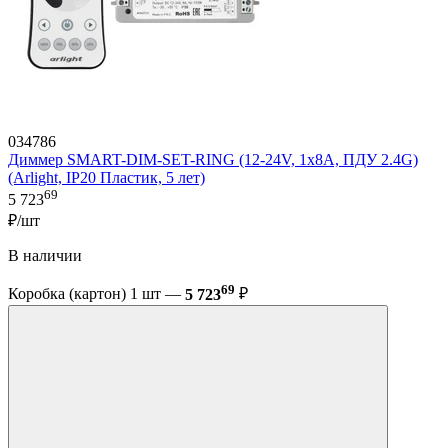
034786
Диммер SMART-DIM-SET-RING (12-24V, 1x8A, ПДУ 2.4G)
(Arlight, IP20 Пластик, 5 лет)
69
5 723
₽/шт
В наличии
69
Коробка (картон) 1 шт —
5 723
₽