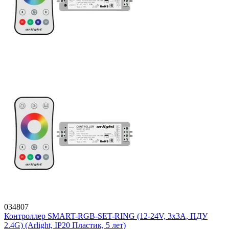
034807
Контроллер SMART-RGB-SET-RING (12-24V, 3x3A, ПДУ
2.4G) (Arlight, IP20 Пластик, 5 лет)