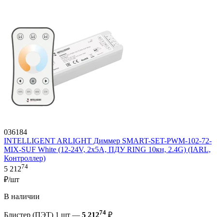
036184
INTELLIGENT ARLIGHT Диммер SMART-SET-PWM-102-72-
MIX-SUF White (12-24V, 2x5A, ПДУ RING 10кн, 2.4G) (IARL,
Контроллер)
74
5 212
₽/шт
В наличии
74
Блистер (ПЭТ) 1 шт —
5 212
₽