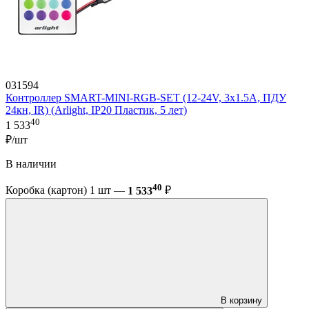
031594
Контроллер SMART-MINI-RGB-SET (12-24V, 3x1.5A, ПДУ
24кн, IR) (Arlight, IP20 Пластик, 5 лет)
40
1 533
₽/шт
В наличии
40
Коробка (картон) 1 шт —
1 533
₽
В корзину