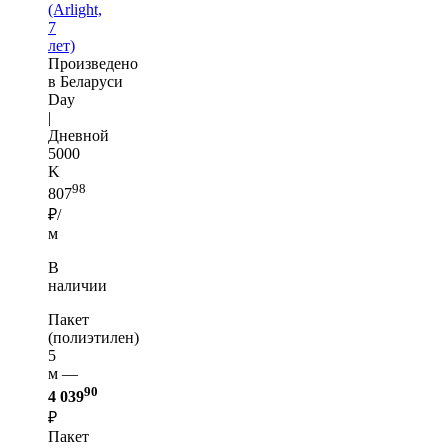
(Arlight,
7
лет)
Произведено
в Беларуси
Day
|
Дневной
5000
K
98
807
₽/
м
В
наличии
Пакет
(полиэтилен)
5
м —
90
4 039
₽
Пакет