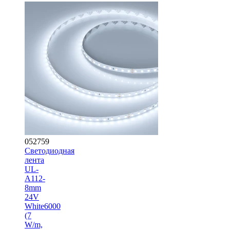
052759
Светодиодная
лента
UL-
A112-
8mm
24V
White6000
(7
W/m,