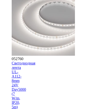
052760
Светодиодная
лента
UL-
A112-
8mm
24V
Day5000
(7
W/m,
IP20,
5m)