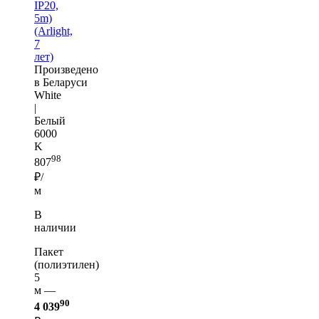
IP20,
5m)
(Arlight,
7
лет)
Произведено
в Беларуси
White
|
Белый
6000
K
98
807
₽/
м
В
наличии
Пакет
(полиэтилен)
5
м —
90
4 039