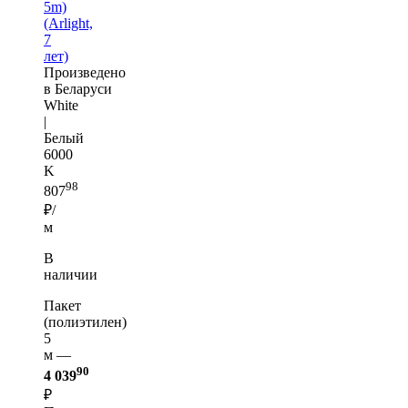
5m)
(Arlight,
7
лет)
Произведено
в Беларуси
White
|
Белый
6000
K
98
807
₽/
м
В
наличии
Пакет
(полиэтилен)
5
м —
90
4 039
₽