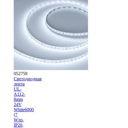
052759
Светодиодная
лента
UL-
A112-
8mm
24V
White6000
(7
W/m,
IP20,