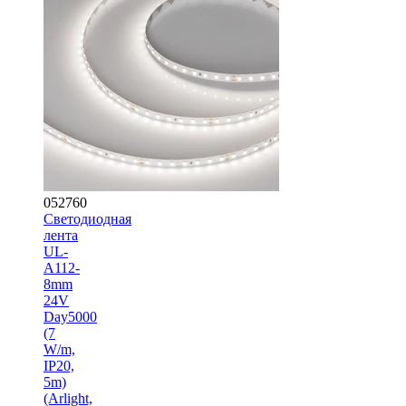
052760
Светодиодная
лента
UL-
A112-
8mm
24V
Day5000
(7
W/m,
IP20,
5m)
(Arlight,