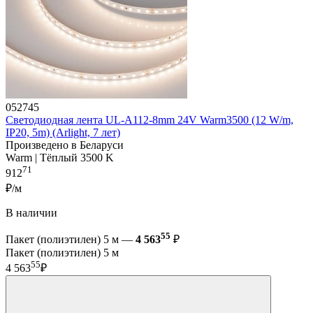
052745
Светодиодная лента UL-A112-8mm 24V Warm3500 (12 W/m,
IP20, 5m) (Arlight, 7 лет)
Произведено в Беларуси
Warm | Тёплый 3500 K
71
912
₽/м
В наличии
55
Пакет (полиэтилен) 5 м —
4 563
₽
Пакет (полиэтилен) 5 м
55
4 563
₽