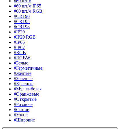
#60 шт/м
#60 шт/м IP65
#60 шт/м RGB
#CRI 90
#CRI 95
#CRI 98
#IP20
#IP20 RGB
#IP65
#IP67
#RGB
#RGBW
#Белые
#Герметичные
#Желтые
#Зеленые
#Красные
#Мультибелая
#Оранжевые
#Открытые
#Розовые
#Синие
#Узкие
#Широкие