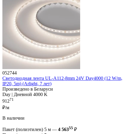
052744
Светодиодная лента UL-A112-8mm 24V Day4000 (12 W/m,
IP20, 5m) (Arlight, 7 лет)
Произведено в Беларуси
Day | Дневной 4000 K
71
912
₽/м
В наличии
55
Пакет (полиэтилен) 5 м —
4 563
₽