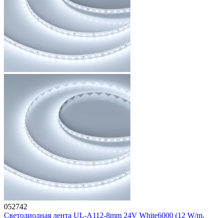
052742
Светодиодная лента UL-A112-8mm 24V White6000 (12 W/m,