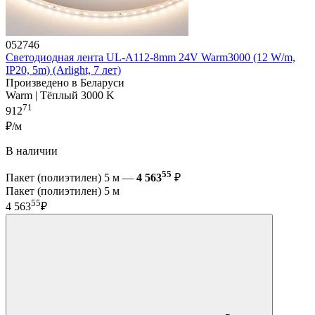
052746
Светодиодная лента UL-A112-8mm 24V Warm3000 (12 W/m,
IP20, 5m) (Arlight, 7 лет)
Произведено в Беларуси
Warm | Тёплый 3000 K
71
912
₽/м
В наличии
55
Пакет (полиэтилен) 5 м —
4 563
₽
Пакет (полиэтилен) 5 м
55
4 563
₽