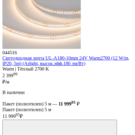
044516
Светодиодная лента UL-A180-10mm 24V Warm2700 (12 W/m,
IP20, 5m) (Arlight, высок.эфф.180 лм/Вт)
Warm | Тёплый 2700 K
99
2 399
₽/м
В наличии
95
Пакет (полиэтилен) 5 м —
11 999
₽
Пакет (полиэтилен) 5 м
95
11 999
₽