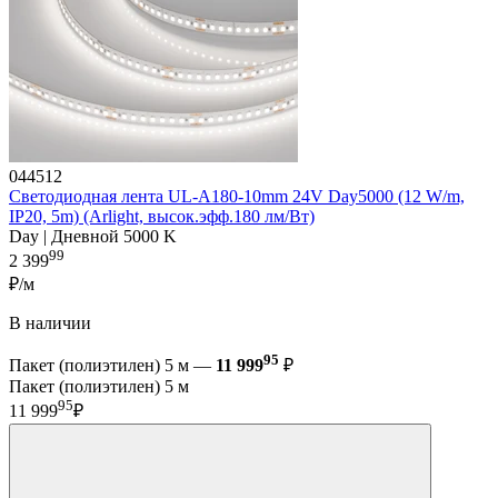
044512
Светодиодная лента UL-A180-10mm 24V Day5000 (12 W/m,
IP20, 5m) (Arlight, высок.эфф.180 лм/Вт)
Day | Дневной 5000 K
99
2 399
₽/м
В наличии
95
Пакет (полиэтилен) 5 м —
11 999
₽
Пакет (полиэтилен) 5 м
95
11 999
₽