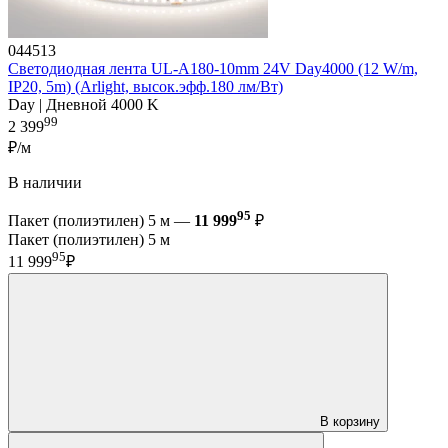
044513
Светодиодная лента UL-A180-10mm 24V Day4000 (12 W/m,
IP20, 5m) (Arlight, высок.эфф.180 лм/Вт)
Day | Дневной 4000 K
99
2 399
₽/м
В наличии
95
Пакет (полиэтилен) 5 м —
11 999
₽
Пакет (полиэтилен) 5 м
95
11 999
₽
В корзину