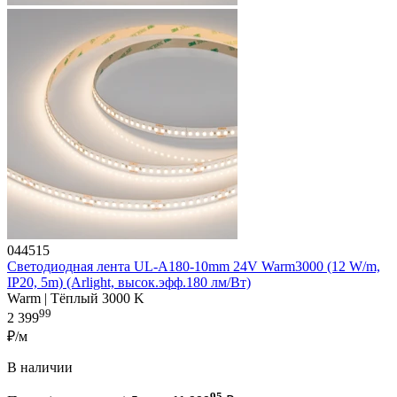
044515
Светодиодная лента UL-A180-10mm 24V Warm3000 (12 W/m,
IP20, 5m) (Arlight, высок.эфф.180 лм/Вт)
Warm | Тёплый 3000 K
99
2 399
₽/м
В наличии
95