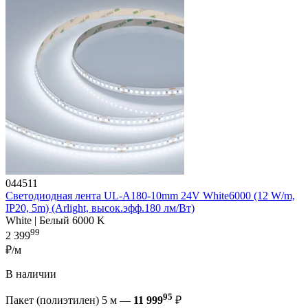
044511
Светодиодная лента UL-A180-10mm 24V White6000 (12 W/m,
IP20, 5m) (Arlight, высок.эфф.180 лм/Вт)
White | Белый 6000 K
99
2 399
₽/м
В наличии
95
Пакет (полиэтилен) 5 м —
11 999
₽