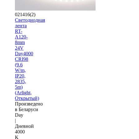
021416(2)
Светодиодная
лента
RT-
A120-
8mm
24V
Day4000
CRI98
(9.6
W/m,
IP20,
2835,
5m)
(Arlight,
Открытый)
Произведено
в Беларуси
Day
|
Дневной
4000
K