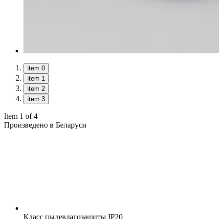
item 0
item 1
item 2
item 3
Item 1 of 4
Произведено в Беларуси
Класс пылевлагозащиты
IP20