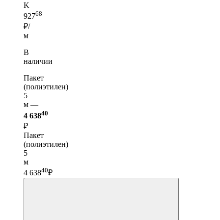
K
68
927
₽/
м
В
наличии
Пакет
(полиэтилен)
5
м —
40
4 638
₽
Пакет
(полиэтилен)
5
м
40
4 638
₽