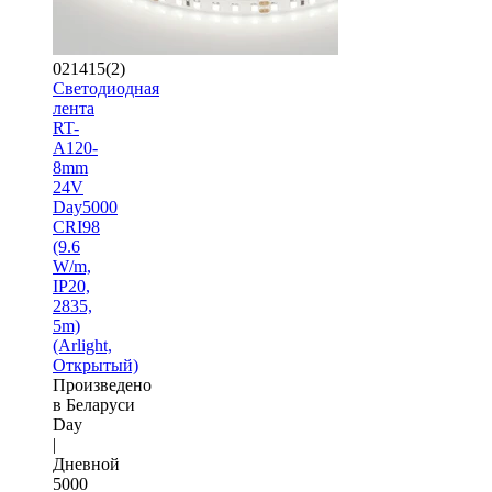
021415(2)
Светодиодная
лента
RT-
A120-
8mm
24V
Day5000
CRI98
(9.6
W/m,
IP20,
2835,
5m)
(Arlight,
Открытый)
Произведено
в Беларуси
Day
|
Дневной
5000