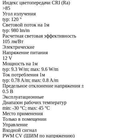
Индекс цветопередачи CRI (Ra)
>85
Угол излучения
typ: 120 °
Световой поток на 1м
typ: 980 lm/m
Расчетная световая эффективность
105 лм/Вт
Электрические
Напряжение питания
12 V
Мощность на 1м
typ: 9.3 W/m; max: 9.6 W/m
Ток потребления 1м
typ: 0.78 A/m; max: 0.8 A/m
Предельное отклонение напряжения ±
0.5 В
Эксплуатационные
Диапазон рабочих температур
min: -30 °C; max: 45 °C
Место применения
Только в помещении
Управление
Входной сигнал
PWM СV (ШИМ по напряжению)