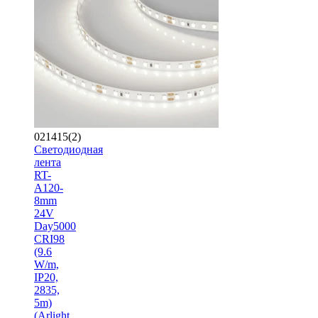
021415(2)
Светодиодная
лента
RT-
A120-
8mm
24V
Day5000
CRI98
(9.6
W/m,
IP20,
2835,
5m)
(Arlight,