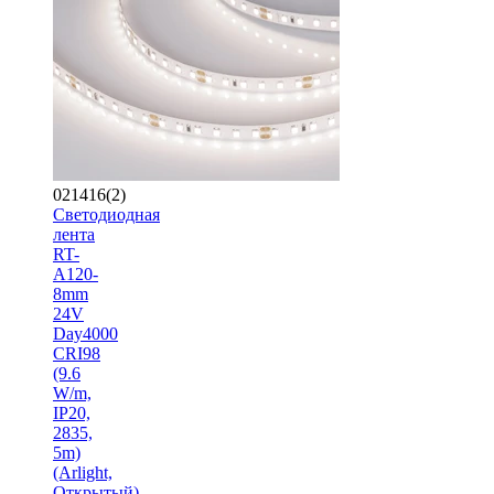
021416(2)
Светодиодная
лента
RT-
A120-
8mm
24V
Day4000
CRI98
(9.6
W/m,
IP20,
2835,
5m)
(Arlight,
Открытый)