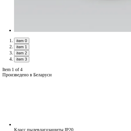
item 0
item 1
item 2
item 3
Item 1 of 4
Произведено в Беларуси
Класс пылевлагозащиты
IP20