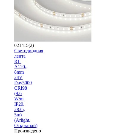
021415(2)
Светодиодная
лента
RT-
A120-
8mm
24V
Day5000
CRI98
(9.6
W/m,
IP20,
2835,
5m)
(Arlight,
Открытый)
Произведено