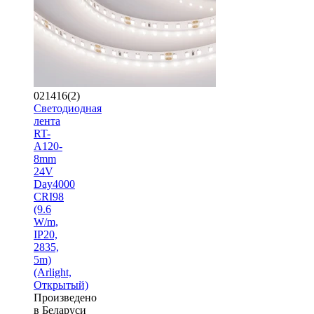
021416(2)
Светодиодная
лента
RT-
A120-
8mm
24V
Day4000
CRI98
(9.6
W/m,
IP20,
2835,
5m)
(Arlight,
Открытый)
Произведено
в Беларуси