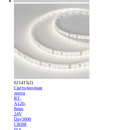
021415(2)
Светодиодная
лента
RT-
A120-
8mm
24V
Day5000
CRI98
(9.6