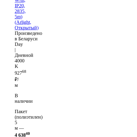
W/m,
IP20,
2835,
5m)
(Arlight,
Открытый)
Произведено
в Беларуси
Day
|
Дневной
4000
K
68
927
₽/
м
В
наличии
Пакет
(полиэтилен)
5
м —
40
4 638