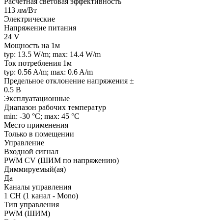
Расчетная световая эффективность
113 лм/Вт
Электрические
Напряжение питания
24 V
Мощность на 1м
typ: 13.5 W/m; max: 14.4 W/m
Ток потребления 1м
typ: 0.56 A/m; max: 0.6 A/m
Предельное отклонение напряжения ±
0.5 В
Эксплуатационные
Диапазон рабочих температур
min: -30 °C; max: 45 °C
Место применения
Только в помещении
Управление
Входной сигнал
PWM СV (ШИМ по напряжению)
Диммируемый(ая)
Да
Каналы управления
1 CH (1 канал - Mono)
Тип управления
PWM (ШИМ)