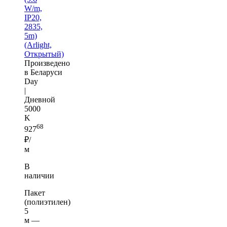
W/m,
IP20,
2835,
5m)
(Arlight,
Открытый)
Произведено
в Беларуси
Day
|
Дневной
5000
K
68
927
₽/
м
В
наличии
Пакет
(полиэтилен)
5
м —