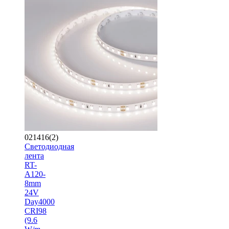
021416(2)
Светодиодная
лента
RT-
A120-
8mm
24V
Day4000
CRI98
(9.6