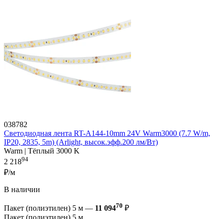
038782
Светодиодная лента RT-A144-10mm 24V Warm3000 (7.7 W/m,
IP20, 2835, 5m) (Arlight, высок.эфф.200 лм/Вт)
Warm | Тёплый 3000 K
94
2 218
₽/м
В наличии
70
Пакет (полиэтилен) 5 м —
11 094
₽
Пакет (полиэтилен) 5 м