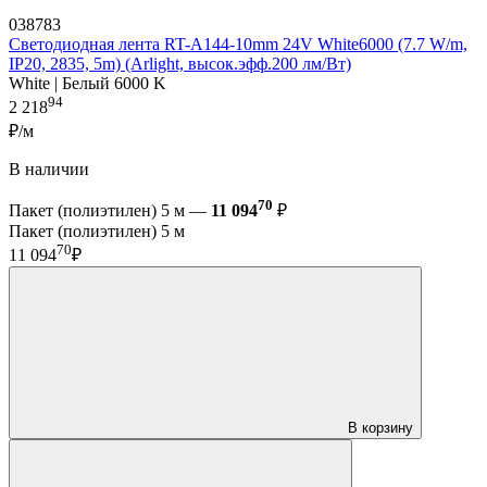
038783
Светодиодная лента RT-A144-10mm 24V White6000 (7.7 W/m,
IP20, 2835, 5m) (Arlight, высок.эфф.200 лм/Вт)
White | Белый 6000 K
94
2 218
₽/м
В наличии
70
Пакет (полиэтилен) 5 м —
11 094
₽
Пакет (полиэтилен) 5 м
70
11 094
₽
В корзину