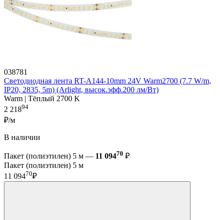
038781
Светодиодная лента RT-A144-10mm 24V Warm2700 (7.7 W/m,
IP20, 2835, 5m) (Arlight, высок.эфф.200 лм/Вт)
Warm | Тёплый 2700 K
94
2 218
₽/м
В наличии
70
Пакет (полиэтилен) 5 м —
11 094
₽
Пакет (полиэтилен) 5 м
70
11 094
₽