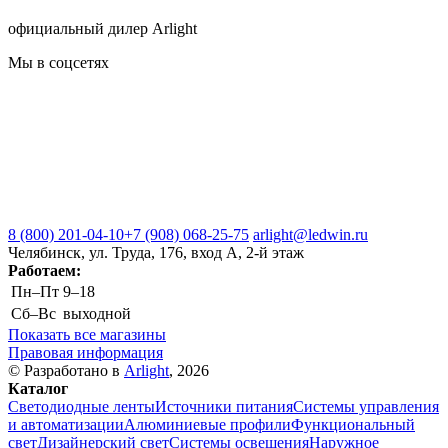
официальный дилер Arlight
Мы в соцсетях
8 (800) 201-04-10
+7 (908) 068-25-75
arlight@ledwin.ru
Челябинск, ул. Труда, 176, вход А, 2-й этаж
Работаем:
Пн–Пт
9–18
Сб–Вс
выходной
Показать все магазины
Правовая информация
© Разработано в
Arlight
, 2026
Каталог
Светодиодные ленты
Источники питания
Системы управления
и автоматизации
Алюминиевые профили
Функциональный
свет
Дизайнерский свет
Системы освещения
Наружное