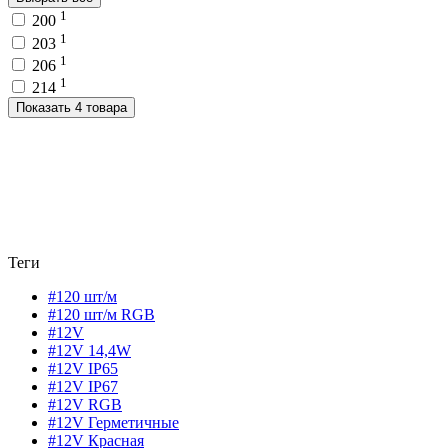
1
200
1
203
1
206
1
214
Показать 4 товара
Теги
#120 шт/м
#120 шт/м RGB
#12V
#12V 14,4W
#12V IP65
#12V IP67
#12V RGB
#12V Герметичные
#12V Красная