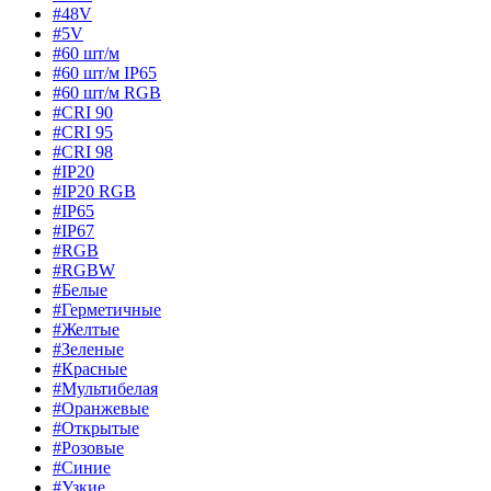
#48V
#5V
#60 шт/м
#60 шт/м IP65
#60 шт/м RGB
#CRI 90
#CRI 95
#CRI 98
#IP20
#IP20 RGB
#IP65
#IP67
#RGB
#RGBW
#Белые
#Герметичные
#Желтые
#Зеленые
#Красные
#Мультибелая
#Оранжевые
#Открытые
#Розовые
#Синие
#Узкие