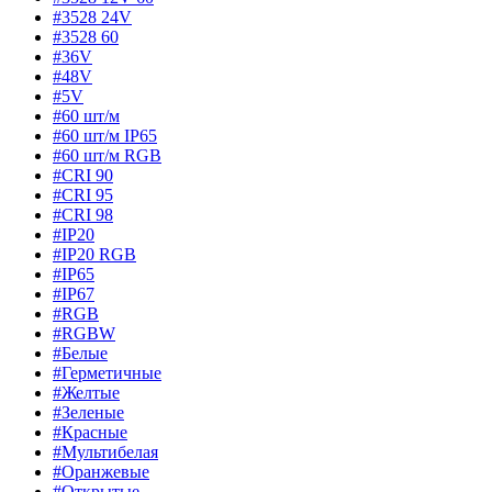
#3528 24V
#3528 60
#36V
#48V
#5V
#60 шт/м
#60 шт/м IP65
#60 шт/м RGB
#CRI 90
#CRI 95
#CRI 98
#IP20
#IP20 RGB
#IP65
#IP67
#RGB
#RGBW
#Белые
#Герметичные
#Желтые
#Зеленые
#Красные
#Мультибелая
#Оранжевые
#Открытые