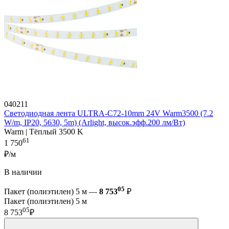
040211
Светодиодная лента ULTRA-C72-10mm 24V Warm3500 (7.2
W/m, IP20, 5630, 5m) (Arlight, высок.эфф.200 лм/Вт)
Warm | Тёплый 3500 K
61
1 750
₽/м
В наличии
05
Пакет (полиэтилен) 5 м —
8 753
₽
Пакет (полиэтилен) 5 м
05
8 753
₽