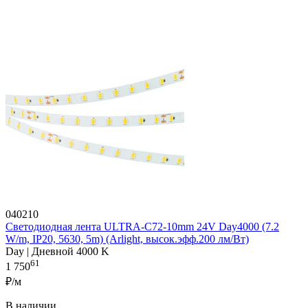
040210
Светодиодная лента ULTRA-C72-10mm 24V Day4000 (7.2
W/m, IP20, 5630, 5m) (Arlight, высок.эфф.200 лм/Вт)
Day | Дневной 4000 K
61
1 750
₽/м
В наличии