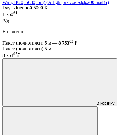
W/m, IP20, 5630, 5m) (Arlight, высок.эфф.200 лм/Вт)
Day | Дневной 5000 K
61
1 750
₽/м
В наличии
05
Пакет (полиэтилен) 5 м —
8 753
₽
Пакет (полиэтилен) 5 м
05
8 753
₽
В корзину