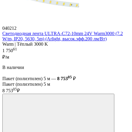
040212
Светодиодная лента ULTRA-C72-10mm 24V Warm3000 (7.2
W/m, IP20, 5630, 5m) (Arlight, высок.эфф.200 лм/Вт)
Warm | Тёплый 3000 K
61
1 750
₽/м
В наличии
05
Пакет (полиэтилен) 5 м —
8 753
₽
Пакет (полиэтилен) 5 м
05
8 753
₽