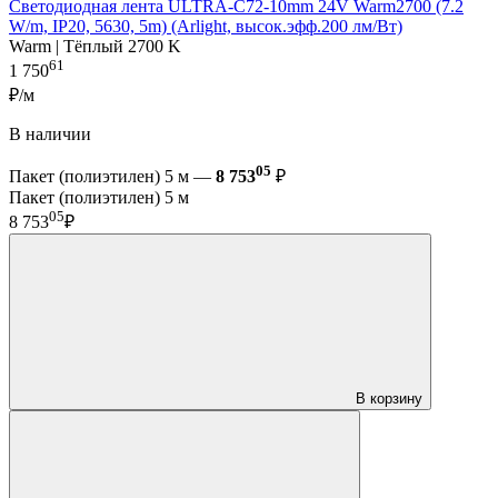
Светодиодная лента ULTRA-C72-10mm 24V Warm2700 (7.2
W/m, IP20, 5630, 5m) (Arlight, высок.эфф.200 лм/Вт)
Warm | Тёплый 2700 K
61
1 750
₽/м
В наличии
05
Пакет (полиэтилен) 5 м —
8 753
₽
Пакет (полиэтилен) 5 м
05
8 753
₽
В корзину