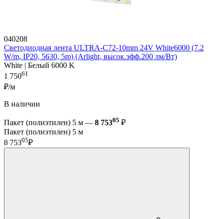
040208
Светодиодная лента ULTRA-C72-10mm 24V White6000 (7.2
W/m, IP20, 5630, 5m) (Arlight, высок.эфф.200 лм/Вт)
White | Белый 6000 K
61
1 750
₽/м
В наличии
05
Пакет (полиэтилен) 5 м —
8 753
₽
Пакет (полиэтилен) 5 м
05
8 753
₽