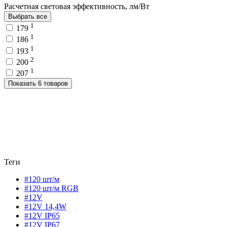
Расчетная световая эффективность, лм/Вт
Выбрать все
1
179
1
186
1
193
2
200
1
207
Показать 6 товаров
Теги
#120 шт/м
#120 шт/м RGB
#12V
#12V 14,4W
#12V IP65
#12V IP67