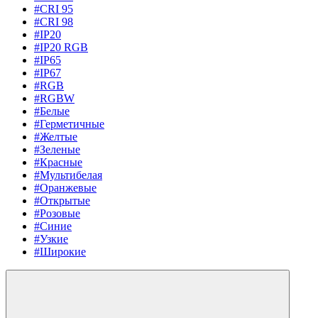
#CRI 95
#CRI 98
#IP20
#IP20 RGB
#IP65
#IP67
#RGB
#RGBW
#Белые
#Герметичные
#Желтые
#Зеленые
#Красные
#Мультибелая
#Оранжевые
#Открытые
#Розовые
#Синие
#Узкие
#Широкие