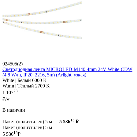
024505(2)
Светодиодная лента MICROLED-M140-4mm 24V White-CDW
(4.8 W/m, IP20, 2216, 5m) (Arlight, узкая)
White | Белый 6000 K
Warm | Тёплый 2700 K
23
1 107
₽/м
В наличии
15
Пакет (полиэтилен) 5 м —
5 536
₽
Пакет (полиэтилен) 5 м
15
5 536
₽