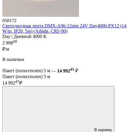
058172
Светодиодная лента DMX-A96-12mm 24V Day4000-PX12 (14
W/m, IP20, 5m) (Arlight, CRI>90)
Day | Дневной 4000 K
49
2 998
₽/м
В наличии
45
Пакет (полиэтилен) 5 м —
14 992
₽
Пакет (полиэтилен) 5 м
45
14 992
₽
В корзину