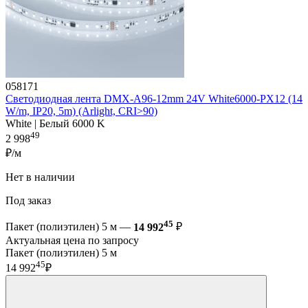
058171
Светодиодная лента DMX-A96-12mm 24V White6000-PX12 (14
W/m, IP20, 5m) (Arlight, CRI>90)
White | Белый 6000 K
49
2 998
₽/м
Нет в наличии
Под заказ
45
Пакет (полиэтилен) 5 м —
14 992
₽
Актуальная цена по запросу
Пакет (полиэтилен) 5 м
45
14 992
₽