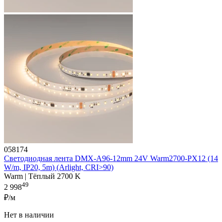
058174
Светодиодная лента DMX-A96-12mm 24V Warm2700-PX12 (14
W/m, IP20, 5m) (Arlight, CRI>90)
Warm | Тёплый 2700 K
49
2 998
₽/м
Нет в наличии