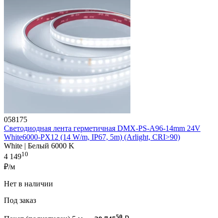
058175
Светодиодная лента герметичная DMX-PS-A96-14mm 24V
White6000-PX12 (14 W/m, IP67, 5m) (Arlight, CRI>90)
White | Белый 6000 K
10
4 149
₽/м
Нет в наличии
Под заказ
50