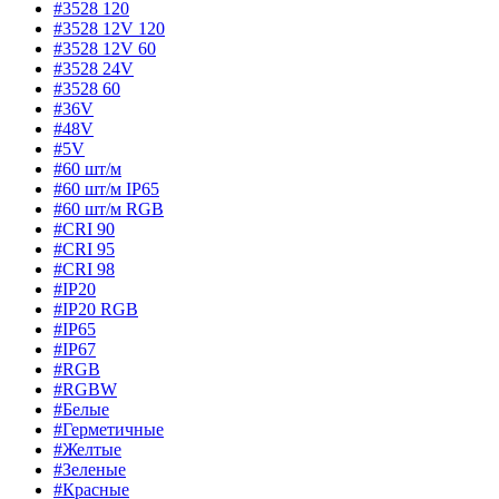
#3528 120
#3528 12V 120
#3528 12V 60
#3528 24V
#3528 60
#36V
#48V
#5V
#60 шт/м
#60 шт/м IP65
#60 шт/м RGB
#CRI 90
#CRI 95
#CRI 98
#IP20
#IP20 RGB
#IP65
#IP67
#RGB
#RGBW
#Белые
#Герметичные
#Желтые
#Зеленые
#Красные