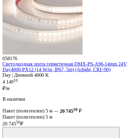
058176
Светодиодная лента герметичная DMX-PS-A96-14mm 24V
Day4000-PX12 (14 W/m, IP67, 5m) (Arlight, CRI>90)
Day | Дневной 4000 K
10
4 149
₽/м
В наличии
50
Пакет (полиэтилен) 5 м —
20 745
₽
Пакет (полиэтилен) 5 м
50
20 745
₽