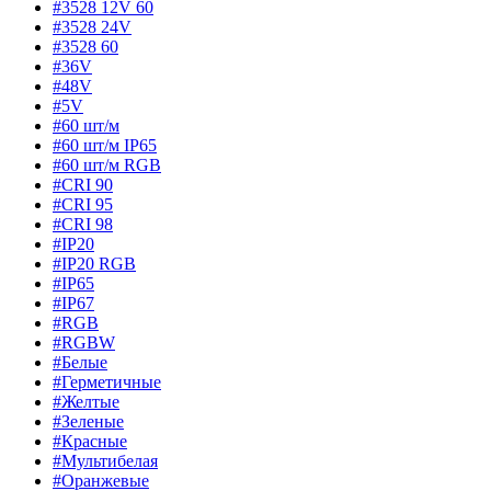
#3528 12V 60
#3528 24V
#3528 60
#36V
#48V
#5V
#60 шт/м
#60 шт/м IP65
#60 шт/м RGB
#CRI 90
#CRI 95
#CRI 98
#IP20
#IP20 RGB
#IP65
#IP67
#RGB
#RGBW
#Белые
#Герметичные
#Желтые
#Зеленые
#Красные
#Мультибелая
#Оранжевые