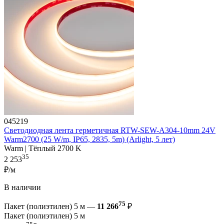
045219
Светодиодная лента герметичная RTW-SEW-A304-10mm 24V
Warm2700 (25 W/m, IP65, 2835, 5m) (Arlight, 5 лет)
Warm | Тёплый 2700 K
35
2 253
₽/м
В наличии
75
Пакет (полиэтилен) 5 м —
11 266
₽
Пакет (полиэтилен) 5 м