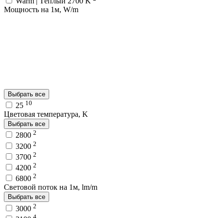
Warm | Тёплый 2700 K
Мощность на 1м, W/m
Выбрать все
10
25
Цветовая температура, K
Выбрать все
2
2800
2
3200
2
3700
2
4200
2
6800
Световой поток на 1м, lm/m
Выбрать все
2
3000
4