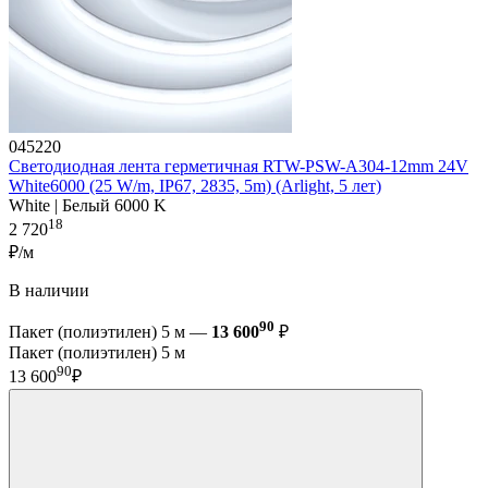
045220
Светодиодная лента герметичная RTW-PSW-A304-12mm 24V
White6000 (25 W/m, IP67, 2835, 5m) (Arlight, 5 лет)
White | Белый 6000 K
18
2 720
₽/м
В наличии
90
Пакет (полиэтилен) 5 м —
13 600
₽
Пакет (полиэтилен) 5 м
90
13 600
₽