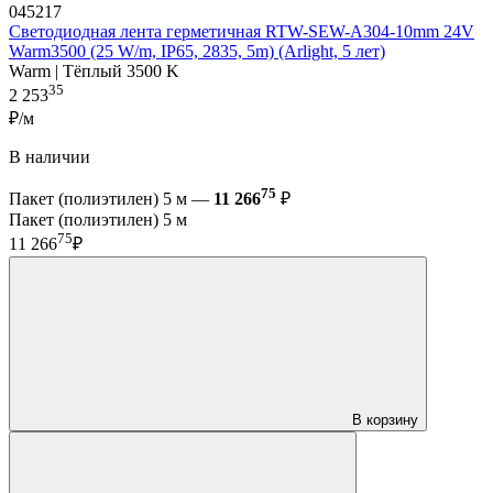
045217
Светодиодная лента герметичная RTW-SEW-A304-10mm 24V
Warm3500 (25 W/m, IP65, 2835, 5m) (Arlight, 5 лет)
Warm | Тёплый 3500 K
35
2 253
₽/м
В наличии
75
Пакет (полиэтилен) 5 м —
11 266
₽
Пакет (полиэтилен) 5 м
75
11 266
₽
В корзину