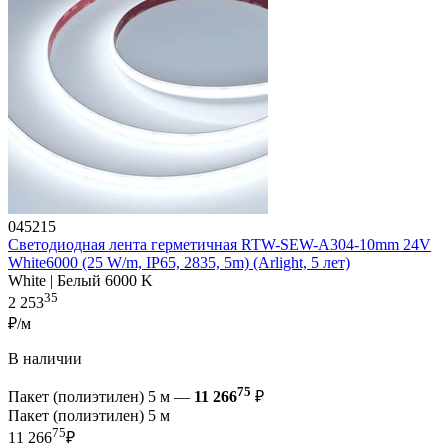
045215
Светодиодная лента герметичная RTW-SEW-A304-10mm 24V
White6000 (25 W/m, IP65, 2835, 5m) (Arlight, 5 лет)
White | Белый 6000 K
35
2 253
₽/м
В наличии
75
Пакет (полиэтилен) 5 м —
11 266
₽
Пакет (полиэтилен) 5 м
75
11 266
₽