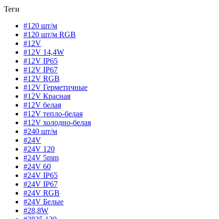
Теги
#120 шт/м
#120 шт/м RGB
#12V
#12V 14,4W
#12V IP65
#12V IP67
#12V RGB
#12V Герметичные
#12V Красная
#12V белая
#12V тепло-белая
#12V холодно-белая
#240 шт/м
#24V
#24V 120
#24V 5mm
#24V 60
#24V IP65
#24V IP67
#24V RGB
#24V Белые
#28,8W