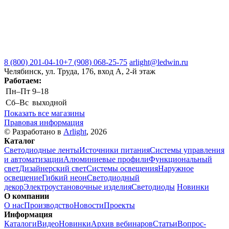
8 (800) 201-04-10
+7 (908) 068-25-75
arlight@ledwin.ru
Челябинск, ул. Труда, 176, вход А, 2-й этаж
Работаем:
Пн–Пт
9–18
Сб–Вс
выходной
Показать все магазины
Правовая информация
© Разработано в
Arlight
, 2026
Каталог
Светодиодные ленты
Источники питания
Системы управления
и автоматизации
Алюминиевые профили
Функциональный
свет
Дизайнерский свет
Системы освещения
Наружное
освещение
Гибкий неон
Светодиодный
декор
Электроустановочные изделия
Светодиоды
Новинки
О компании
О нас
Производство
Новости
Проекты
Информация
Каталоги
Видео
Новинки
Архив вебинаров
Статьи
Вопрос-