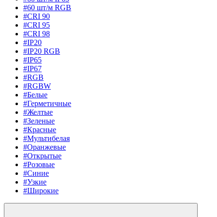
#60 шт/м RGB
#CRI 90
#CRI 95
#CRI 98
#IP20
#IP20 RGB
#IP65
#IP67
#RGB
#RGBW
#Белые
#Герметичные
#Желтые
#Зеленые
#Красные
#Мультибелая
#Оранжевые
#Открытые
#Розовые
#Синие
#Узкие
#Широкие