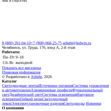
Мы в соцсетях
8 (800) 201-04-10
+7 (908) 068-25-75
arlight@ledwin.ru
Челябинск, ул. Труда, 176, вход А, 2-й этаж
Работаем:
Пн–Пт
9–18
Сб–Вс
выходной
Показать все магазины
Правовая информация
© Разработано в
Arlight
, 2026
Каталог
Светодиодные ленты
Источники питания
Системы управления
и автоматизации
Алюминиевые профили
Функциональный
свет
Дизайнерский свет
Системы освещения
Наружное
освещение
Гибкий неон
Светодиодный
декор
Электроустановочные изделия
Светодиоды
Новинки
О компании