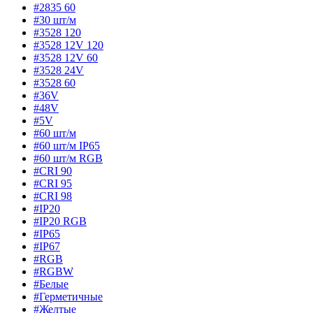
#2835 60
#30 шт/м
#3528 120
#3528 12V 120
#3528 12V 60
#3528 24V
#3528 60
#36V
#48V
#5V
#60 шт/м
#60 шт/м IP65
#60 шт/м RGB
#CRI 90
#CRI 95
#CRI 98
#IP20
#IP20 RGB
#IP65
#IP67
#RGB
#RGBW
#Белые
#Герметичные
#Желтые