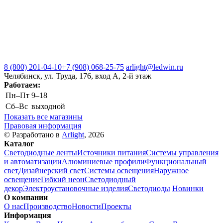
8 (800) 201-04-10
+7 (908) 068-25-75
arlight@ledwin.ru
Челябинск, ул. Труда, 176, вход А, 2-й этаж
Работаем:
Пн–Пт
9–18
Сб–Вс
выходной
Показать все магазины
Правовая информация
© Разработано в
Arlight
, 2026
Каталог
Светодиодные ленты
Источники питания
Системы управления
и автоматизации
Алюминиевые профили
Функциональный
свет
Дизайнерский свет
Системы освещения
Наружное
освещение
Гибкий неон
Светодиодный
декор
Электроустановочные изделия
Светодиоды
Новинки
О компании
О нас
Производство
Новости
Проекты
Информация