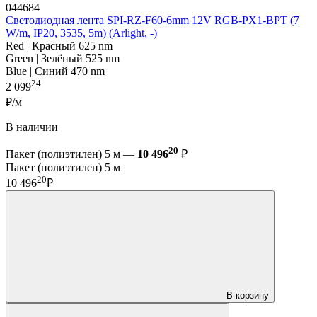
044684
Светодиодная лента SPI-RZ-F60-6mm 12V RGB-PX1-BPT (7
W/m, IP20, 3535, 5m) (Arlight, -)
Red | Красный 625 nm
Green | Зелёный 525 nm
Blue | Синий 470 nm
24
2 099
₽/м
В наличии
20
Пакет (полиэтилен) 5 м —
10 496
₽
Пакет (полиэтилен) 5 м
20
10 496
₽
В корзину