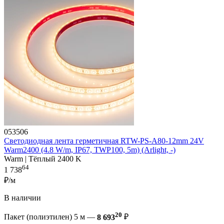
053506
Светодиодная лента герметичная RTW-PS-A80-12mm 24V
Warm2400 (4.8 W/m, IP67, TWP100, 5m) (Arlight, -)
Warm | Тёплый 2400 K
64
1 738
₽/м
В наличии
20
Пакет (полиэтилен) 5 м —
8 693
₽