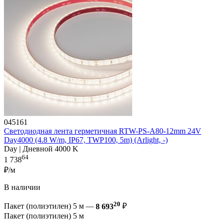
045161
Светодиодная лента герметичная RTW-PS-A80-12mm 24V
Day4000 (4.8 W/m, IP67, TWP100, 5m) (Arlight, -)
Day | Дневной 4000 K
64
1 738
₽/м
В наличии
20
Пакет (полиэтилен) 5 м —
8 693
₽
Пакет (полиэтилен) 5 м