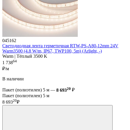
045162
Светодиодная лента герметичная RTW-PS-A80-12mm 24V
Warm3500 (4.8 W/m, IP67, TWP100, 5m) (Arlight, -)
Warm | Тёплый 3500 K
64
1 738
₽/м
В наличии
20
Пакет (полиэтилен) 5 м —
8 693
₽
Пакет (полиэтилен) 5 м
20
8 693
₽