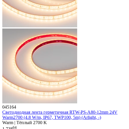
045164
Светодиодная лента герметичная RTW-PS-A80-12mm 24V
Warm2700 (4.8 W/m, IP67, TWP100, 5m) (Arlight, -)
Warm | Тёплый 2700 K
64
1 738