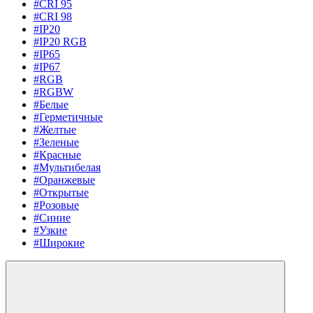
#CRI 95
#CRI 98
#IP20
#IP20 RGB
#IP65
#IP67
#RGB
#RGBW
#Белые
#Герметичные
#Желтые
#Зеленые
#Красные
#Мультибелая
#Оранжевые
#Открытые
#Розовые
#Синие
#Узкие
#Широкие