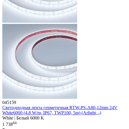
045159
Светодиодная лента герметичная RTW-PS-A80-12mm 24V
White6000 (4.8 W/m, IP67, TWP100, 5m) (Arlight, -)
White | Белый 6000 K
64
1 738