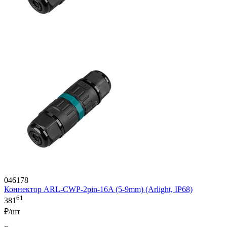
046178
Коннектор ARL-CWP-2pin-16A (5-9mm) (Arlight, IP68)
61
381
₽/шт