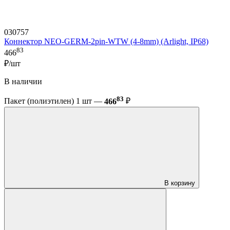
030757
Коннектор NEO-GERM-2pin-WTW (4-8mm) (Arlight, IP68)
83
466
₽/шт
В наличии
83
Пакет (полиэтилен) 1 шт —
466
₽
В корзину