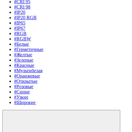
#CRI 95
#CRI 98
#IP20
#IP20 RGB
#IP65
#IP67
#RGB
#RGBW
#Белые
#Герметичные
#Желтые
#Зеленые
#Красные
#Мультибелая
#Оранжевые
#Открытые
#Розовые
#Синие
#Узкие
#Широкие