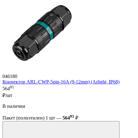
046180
Коннектор ARL-CWP-5pin-16A (9-12mm) (Arlight, IP68)
91
564
₽/шт
В наличии
91
Пакет (полиэтилен) 1 шт —
564
₽