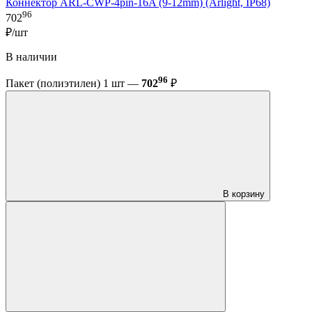
Коннектор ARL-CWP-4pin-16A (9-12mm) (Arlight, IP68)
96
702
₽/шт
В наличии
96
Пакет (полиэтилен) 1 шт —
702
₽
В корзину