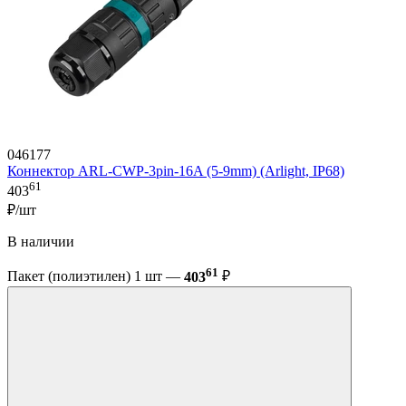
046177
Коннектор ARL-CWP-3pin-16A (5-9mm) (Arlight, IP68)
61
403
₽/шт
В наличии
61
Пакет (полиэтилен) 1 шт —
403
₽