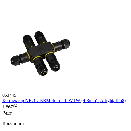
053445
Коннектор NEO-GERM-3pin-TT-WTW (4-8mm) (Arlight, IP68)
32
1 867
₽/шт
В наличии