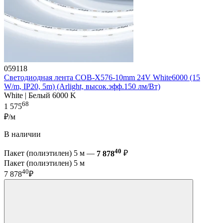
059118
Светодиодная лента COB-X576-10mm 24V White6000 (15
W/m, IP20, 5m) (Arlight, высок.эфф.150 лм/Вт)
White | Белый 6000 K
68
1 575
₽/м
В наличии
40
Пакет (полиэтилен) 5 м —
7 878
₽
Пакет (полиэтилен) 5 м
40
7 878
₽