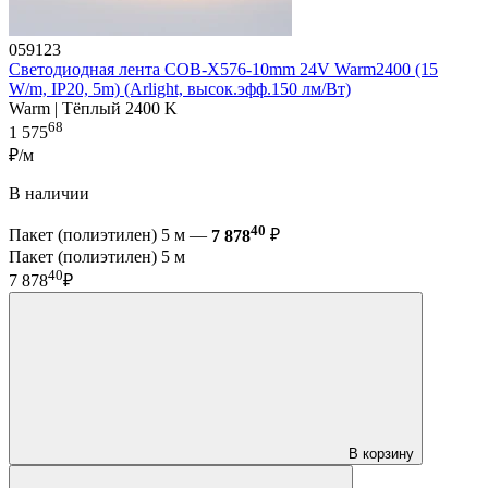
059123
Светодиодная лента COB-X576-10mm 24V Warm2400 (15
W/m, IP20, 5m) (Arlight, высок.эфф.150 лм/Вт)
Warm | Тёплый 2400 K
68
1 575
₽/м
В наличии
40
Пакет (полиэтилен) 5 м —
7 878
₽
Пакет (полиэтилен) 5 м
40
7 878
₽
В корзину