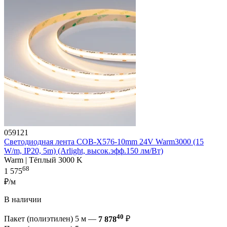
059121
Светодиодная лента COB-X576-10mm 24V Warm3000 (15
W/m, IP20, 5m) (Arlight, высок.эфф.150 лм/Вт)
Warm | Тёплый 3000 K
68
1 575
₽/м
В наличии
40
Пакет (полиэтилен) 5 м —
7 878
₽