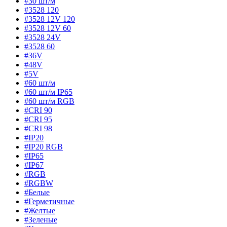
#30 шт/м
#3528 120
#3528 12V 120
#3528 12V 60
#3528 24V
#3528 60
#36V
#48V
#5V
#60 шт/м
#60 шт/м IP65
#60 шт/м RGB
#CRI 90
#CRI 95
#CRI 98
#IP20
#IP20 RGB
#IP65
#IP67
#RGB
#RGBW
#Белые
#Герметичные
#Желтые
#Зеленые