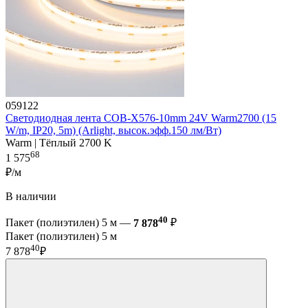
059122
Светодиодная лента COB-X576-10mm 24V Warm2700 (15
W/m, IP20, 5m) (Arlight, высок.эфф.150 лм/Вт)
Warm | Тёплый 2700 K
68
1 575
₽/м
В наличии
40
Пакет (полиэтилен) 5 м —
7 878
₽
Пакет (полиэтилен) 5 м
40
7 878
₽