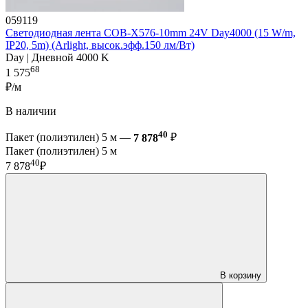
059119
Светодиодная лента COB-X576-10mm 24V Day4000 (15 W/m,
IP20, 5m) (Arlight, высок.эфф.150 лм/Вт)
Day | Дневной 4000 K
68
1 575
₽/м
В наличии
40
Пакет (полиэтилен) 5 м —
7 878
₽
Пакет (полиэтилен) 5 м
40
7 878
₽
В корзину