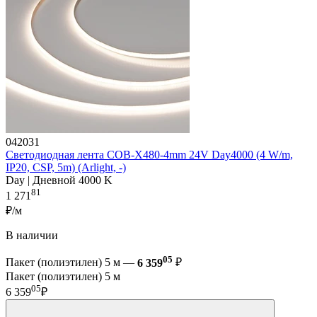
042031
Светодиодная лента COB-X480-4mm 24V Day4000 (4 W/m,
IP20, CSP, 5m) (Arlight, -)
Day | Дневной 4000 K
81
1 271
₽/м
В наличии
05
Пакет (полиэтилен) 5 м —
6 359
₽
Пакет (полиэтилен) 5 м
05
6 359
₽