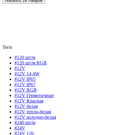
Показать 19 товаров
Теги
#120 шт/м
#120 шт/м RGB
#12V
#12V 14,4W
#12V IP65
#12V IP67
#12V RGB
#12V Герметичные
#12V Красная
#12V белая
#12V тепло-белая
#12V холодно-белая
#240 шт/м
#24V
#24V 120