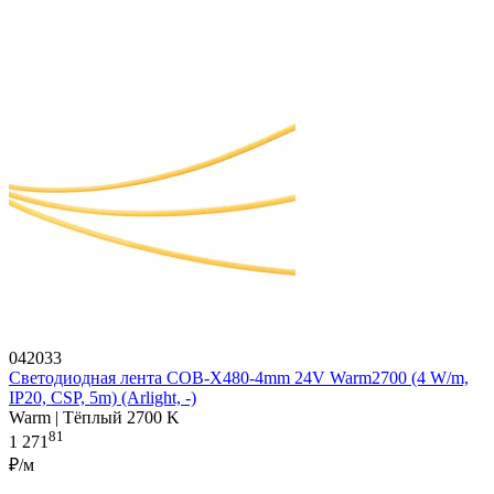
042033
Светодиодная лента COB-X480-4mm 24V Warm2700 (4 W/m,
IP20, CSP, 5m) (Arlight, -)
Warm | Тёплый 2700 K
81
1 271
₽/м