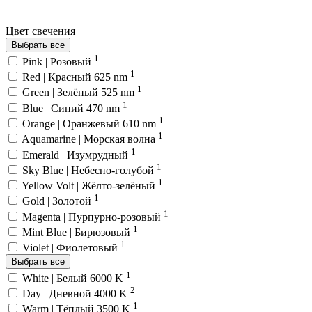
Цвет свечения
Выбрать все
1
Pink | Розовый
1
Red | Красный 625 nm
1
Green | Зелёный 525 nm
1
Blue | Синий 470 nm
1
Orange | Оранжевый 610 nm
1
Aquamarine | Морская волна
1
Emerald | Изумрудный
1
Sky Blue | Небесно-голубой
1
Yellow Volt | Жёлто-зелёный
1
Gold | Золотой
1
Magenta | Пурпурно-розовый
1
Mint Blue | Бирюзовый
1
Violet | Фиолетовый
Выбрать все
1
White | Белый 6000 K
2
Day | Дневной 4000 K
1
Warm | Тёплый 3500 K