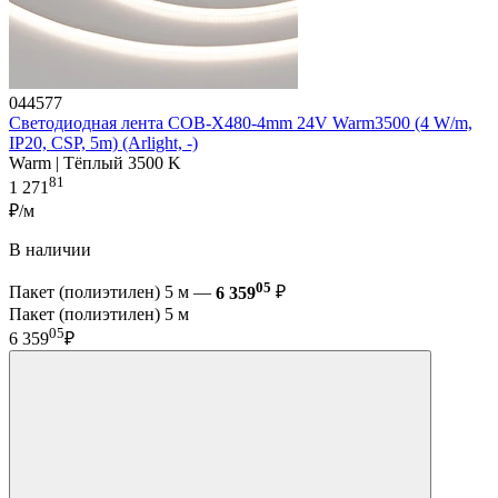
044577
Светодиодная лента COB-X480-4mm 24V Warm3500 (4 W/m,
IP20, CSP, 5m) (Arlight, -)
Warm | Тёплый 3500 K
81
1 271
₽/м
В наличии
05
Пакет (полиэтилен) 5 м —
6 359
₽
Пакет (полиэтилен) 5 м
05
6 359
₽