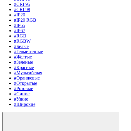
#CRI 95
#CRI 98
#IP20
#IP20 RGB
#IP65
#IP67
#RGB
#RGBW
#Белые
#Герметичные
#Желтые
#Зеленые
#Красные
#Мультибелая
#Оранжевые
#Открытые
#Розовые
#Синие
#Узкие
#Широкие