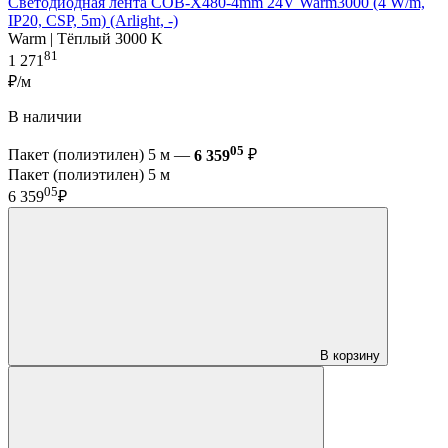
Светодиодная лента COB-X480-4mm 24V Warm3000 (4 W/m,
IP20, CSP, 5m) (Arlight, -)
Warm | Тёплый 3000 K
81
1 271
₽/м
В наличии
05
Пакет (полиэтилен) 5 м —
6 359
₽
Пакет (полиэтилен) 5 м
05
6 359
₽
В корзину