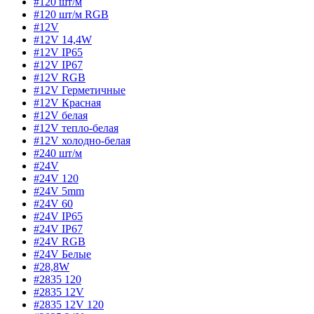
#120 шт/м
#120 шт/м RGB
#12V
#12V 14,4W
#12V IP65
#12V IP67
#12V RGB
#12V Герметичные
#12V Красная
#12V белая
#12V тепло-белая
#12V холодно-белая
#240 шт/м
#24V
#24V 120
#24V 5mm
#24V 60
#24V IP65
#24V IP67
#24V RGB
#24V Белые
#28,8W
#2835 120
#2835 12V
#2835 12V 120