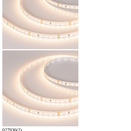
027936(2)