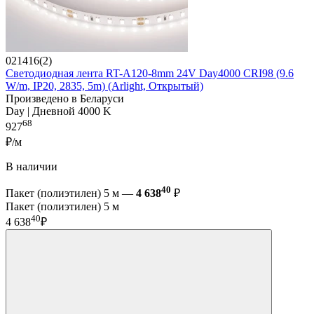
021416(2)
Светодиодная лента RT-A120-8mm 24V Day4000 CRI98 (9.6
W/m, IP20, 2835, 5m) (Arlight, Открытый)
Произведено в Беларуси
Day | Дневной 4000 K
68
927
₽/м
В наличии
40
Пакет (полиэтилен) 5 м —
4 638
₽
Пакет (полиэтилен) 5 м
40
4 638
₽