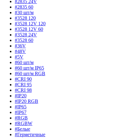
#2835 24V
#2835 60
#30 шт/м
#3528 120
#3528 12V 120
#3528 12V 60
#3528 24V
#3528 60
#36V
#48V
#5V
#60 шт/м
#60 шт/м IP65
#60 шт/м RGB
#CRI 90
#CRI 95
#CRI 98
#IP20
#IP20 RGB
#IP65
#IP67
#RGB
#RGBW
#Белые
#Герметичные