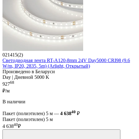
021415(2)
Светодиодная лента RT-A120-8mm 24V Day5000 CRI98 (9.6
W/m, IP20, 2835, 5m) (Arlight, Открытый)
Произведено в Беларуси
Day | Дневной 5000 K
68
927
₽/м
В наличии
40
Пакет (полиэтилен) 5 м —
4 638
₽
Пакет (полиэтилен) 5 м
40
4 638
₽