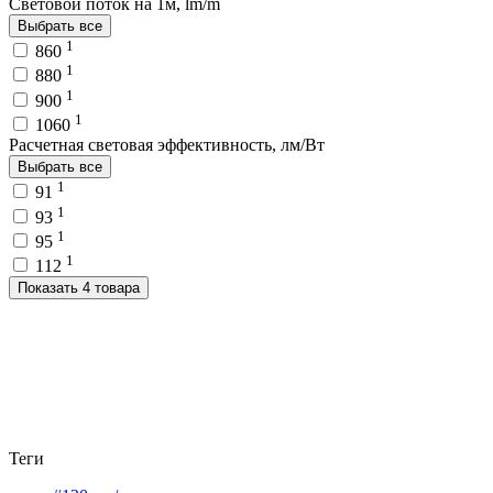
Световой поток на 1м, lm/m
Выбрать все
1
860
1
880
1
900
1
1060
Расчетная световая эффективность, лм/Вт
Выбрать все
1
91
1
93
1
95
1
112
Показать 4 товара
Теги