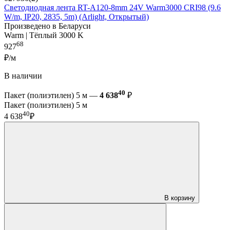
Светодиодная лента RT-A120-8mm 24V Warm3000 CRI98 (9.6
W/m, IP20, 2835, 5m) (Arlight, Открытый)
Произведено в Беларуси
Warm | Тёплый 3000 K
68
927
₽/м
В наличии
40
Пакет (полиэтилен) 5 м —
4 638
₽
Пакет (полиэтилен) 5 м
40
4 638
₽
В корзину