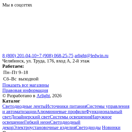
Мы в соцсетях
8 (800) 201-04-10
+7 (908) 068-25-75
arlight@ledwin.ru
Челябинск, ул. Труда, 176, вход А, 2-й этаж
Работаем:
Пн–Пт
9–18
Сб–Вс
выходной
Показать все магазины
Правовая информация
© Разработано в
Arlight
, 2026
Каталог
Светодиодные ленты
Источники питания
Системы управления
и автоматизации
Алюминиевые профили
Функциональный
свет
Дизайнерский свет
Системы освещения
Наружное
освещение
Гибкий неон
Светодиодный
декор
Электроустановочные изделия
Светодиоды
Новинки