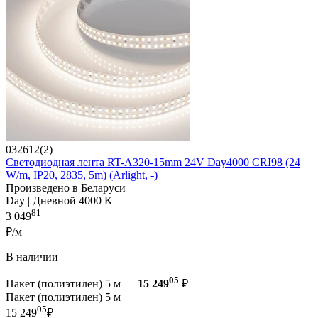
032612(2)
Светодиодная лента RT-A320-15mm 24V Day4000 CRI98 (24
W/m, IP20, 2835, 5m) (Arlight, -)
Произведено в Беларуси
Day | Дневной 4000 K
81
3 049
₽/м
В наличии
05
Пакет (полиэтилен) 5 м —
15 249
₽
Пакет (полиэтилен) 5 м
05
15 249
₽