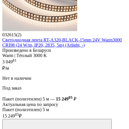
032615(2)
Светодиодная лента RT-A320-BLACK-15mm 24V Warm3000
CRI98 (24 W/m, IP20, 2835, 5m) (Arlight, -)
Произведено в Беларуси
Warm | Тёплый 3000 K
81
3 049
₽/м
Нет в наличии
Под заказ
05
Пакет (полиэтилен) 5 м —
15 249
₽
Актуальная цена по запросу
Пакет (полиэтилен) 5 м
05
15 249
₽