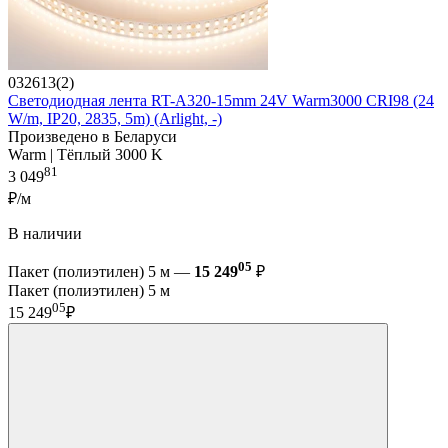
032613(2)
Светодиодная лента RT-A320-15mm 24V Warm3000 CRI98 (24
W/m, IP20, 2835, 5m) (Arlight, -)
Произведено в Беларуси
Warm | Тёплый 3000 K
81
3 049
₽/м
В наличии
05
Пакет (полиэтилен) 5 м —
15 249
₽
Пакет (полиэтилен) 5 м
05
15 249
₽