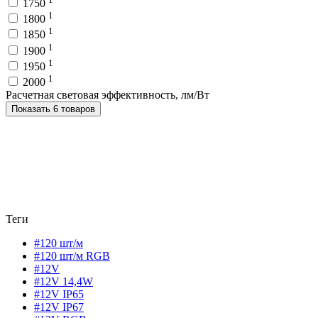
1750
1
1800
1
1850
1
1900
1
1950
1
2000
Расчетная световая эффективность, лм/Вт
Показать 6 товаров
Теги
#120 шт/м
#120 шт/м RGB
#12V
#12V 14,4W
#12V IP65
#12V IP67