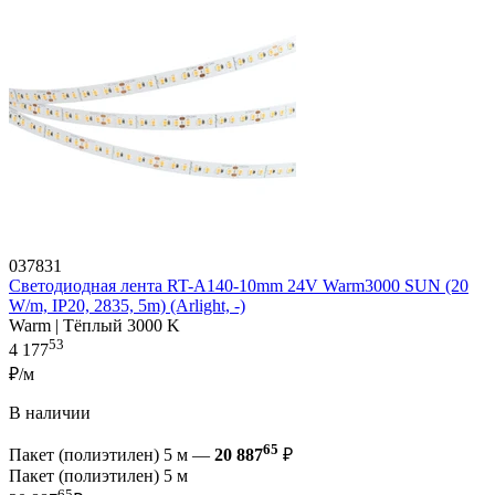
037831
Светодиодная лента RT-A140-10mm 24V Warm3000 SUN (20
W/m, IP20, 2835, 5m) (Arlight, -)
Warm | Тёплый 3000 K
53
4 177
₽/м
В наличии
65
Пакет (полиэтилен) 5 м —
20 887
₽
Пакет (полиэтилен) 5 м
65