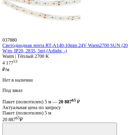
037880
Светодиодная лента RT-A140-10mm 24V Warm2700 SUN (20
W/m, IP20, 2835, 5m) (Arlight, -)
Warm | Тёплый 2700 K
53
4 177
₽/м
Нет в наличии
Под заказ
65
Пакет (полиэтилен) 5 м —
20 887
₽
Актуальная цена по запросу
Пакет (полиэтилен) 5 м
65
20 887
₽