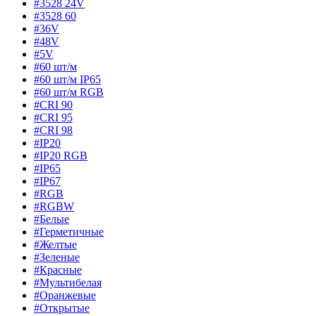
#3528 24V
#3528 60
#36V
#48V
#5V
#60 шт/м
#60 шт/м IP65
#60 шт/м RGB
#CRI 90
#CRI 95
#CRI 98
#IP20
#IP20 RGB
#IP65
#IP67
#RGB
#RGBW
#Белые
#Герметичные
#Желтые
#Зеленые
#Красные
#Мультибелая
#Оранжевые
#Открытые