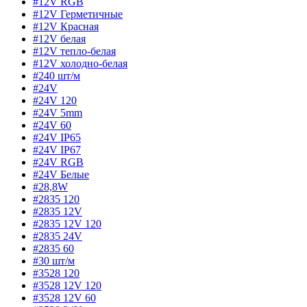
#12V RGB
#12V Герметичные
#12V Красная
#12V белая
#12V тепло-белая
#12V холодно-белая
#240 шт/м
#24V
#24V 120
#24V 5mm
#24V 60
#24V IP65
#24V IP67
#24V RGB
#24V Белые
#28,8W
#2835 120
#2835 12V
#2835 12V 120
#2835 24V
#2835 60
#30 шт/м
#3528 120
#3528 12V 120
#3528 12V 60