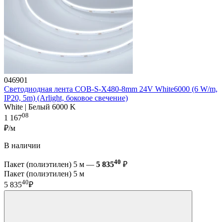
046901
Светодиодная лента COB-S-X480-8mm 24V White6000 (6 W/m,
IP20, 5m) (Arlight, боковое свечение)
White | Белый 6000 K
08
1 167
₽/м
В наличии
40
Пакет (полиэтилен) 5 м —
5 835
₽
Пакет (полиэтилен) 5 м
40
5 835
₽