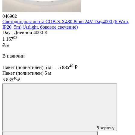
046902
Светодиодная лента COB-S-X480-8mm 24V Day4000 (6 W/m,
IP20, 5m) (Arlight, боковое свечение)
Day | Дневной 4000 K
08
1 167
₽/м
В наличии
40
Пакет (полиэтилен) 5 м —
5 835
₽
Пакет (полиэтилен) 5 м
40
5 835
₽
В корзину