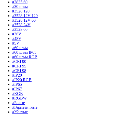
#2835 60
#30 шт/м
#3528 120
#3528 12V 120
#3528 12V 60
#3528 24V
#3528 60
#36V
#48V
#5V
#60 шт/м
#60 шт/м IP65
#60 шт/м RGB
#CRI 90
#CRI 95
#CRI 98
#IP20
#IP20 RGB
#IP65
#IP67
#RGB
#RGBW
#Белые
#Герметичные
#Желтые