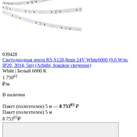
039428
Светодиодная лента RS-S120-8mm 24V White6000 (9.6 W/m,
IP20, 3014, 5m) (Arlight, боковое свечение)
White | Белый 6000 K
61
1 750
₽/м
В наличии
05
Пакет (полиэтилен) 5 м —
8 753
₽
Пакет (полиэтилен) 5 м
05
8 753
₽