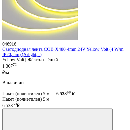
046916
Светодиодная лента COB-X480-4mm 24V Yellow Volt (4 W/m,
IP20, 5m) (Arlight, -)
Yellow Volt | Жёлто-зелёный
72
1 307
₽/м
В наличии
60
Пакет (полиэтилен) 5 м —
6 538
₽
Пакет (полиэтилен) 5 м
60
6 538
₽