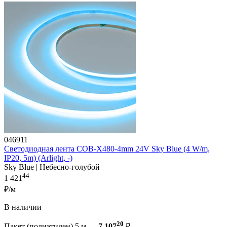
046911
Светодиодная лента COB-X480-4mm 24V Sky Blue (4 W/m,
IP20, 5m) (Arlight, -)
Sky Blue | Небесно-голубой
44
1 421
₽/м
В наличии
20
Пакет (полиэтилен) 5 м —
7 107
₽