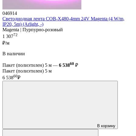
046914
Светодиодная лента COB-X480-4mm 24V Magenta (4 W/m,
IP20, 5m) (Arlight, -)
Magenta | Пурпурно-розовый
72
1 307
₽/м
В наличии
60
Пакет (полиэтилен) 5 м —
6 538
₽
Пакет (полиэтилен) 5 м
60
6 538
₽
В корзину