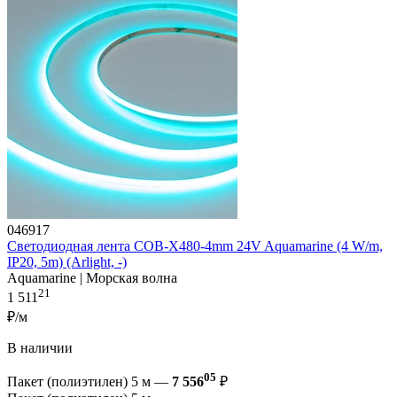
046917
Светодиодная лента COB-X480-4mm 24V Aquamarine (4 W/m,
IP20, 5m) (Arlight, -)
Aquamarine | Морская волна
21
1 511
₽/м
В наличии
05
Пакет (полиэтилен) 5 м —
7 556
₽