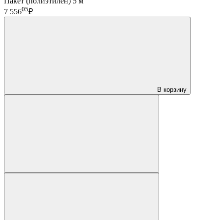
Пакет (полиэтилен) 5 м
05
7 556
₽
В корзину