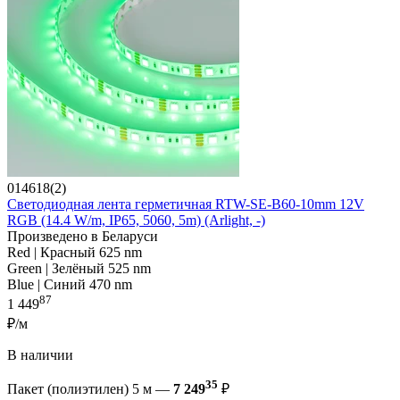
014618(2)
Светодиодная лента герметичная RTW-SE-B60-10mm 12V
RGB (14.4 W/m, IP65, 5060, 5m) (Arlight, -)
Произведено в Беларуси
Red | Красный 625 nm
Green | Зелёный 525 nm
Blue | Синий 470 nm
87
1 449
₽/м
В наличии
35
Пакет (полиэтилен) 5 м —
7 249
₽