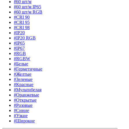
#60 шт/м
#60 шт/м IP65
#60 шт/м RGB
#CRI 90
#CRI 95
#CRI 98
#IP20
#IP20 RGB
#IP65
#IP67
#RGB
#RGBW
#Белые
#Герметичные
#Желтые
#Зеленые
#Красные
#Мультибелая
#Оранжевые
#Открытые
#Розовые
#Синие
#Узкие
#Широкие