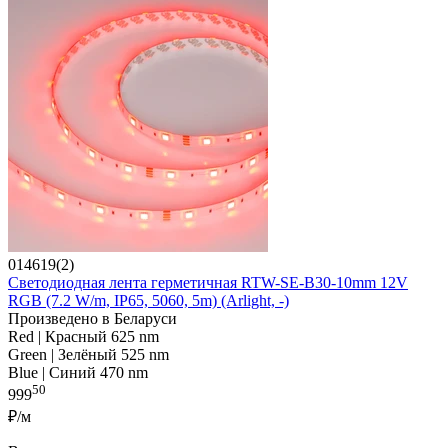
014619(2)
Светодиодная лента герметичная RTW-SE-B30-10mm 12V
RGB (7.2 W/m, IP65, 5060, 5m) (Arlight, -)
Произведено в Беларуси
Red | Красный 625 nm
Green | Зелёный 525 nm
Blue | Синий 470 nm
50
999
₽/м