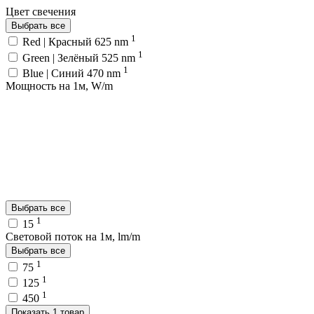
Цвет свечения
Выбрать все
1
Red | Красный 625 nm
1
Green | Зелёный 525 nm
1
Blue | Синий 470 nm
Мощность на 1м, W/m
Выбрать все
1
15
Световой поток на 1м, lm/m
Выбрать все
1
75
1
125
1
450
Показать 1 товар