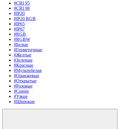
#CRI 95
#CRI 98
#IP20
#IP20 RGB
#IP65
#IP67
#RGB
#RGBW
#Белые
#Герметичные
#Желтые
#Зеленые
#Красные
#Мультибелая
#Оранжевые
#Открытые
#Розовые
#Синие
#Узкие
#Широкие