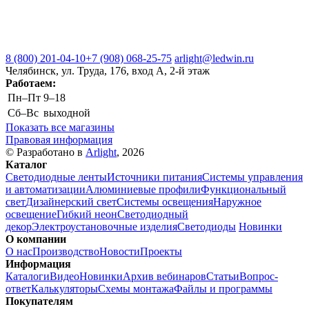
8 (800) 201-04-10
+7 (908) 068-25-75
arlight@ledwin.ru
Челябинск, ул. Труда, 176, вход А, 2-й этаж
Работаем:
Пн–Пт
9–18
Сб–Вс
выходной
Показать все магазины
Правовая информация
© Разработано в
Arlight
, 2026
Каталог
Светодиодные ленты
Источники питания
Системы управления
и автоматизации
Алюминиевые профили
Функциональный
свет
Дизайнерский свет
Системы освещения
Наружное
освещение
Гибкий неон
Светодиодный
декор
Электроустановочные изделия
Светодиоды
Новинки
О компании
О нас
Производство
Новости
Проекты
Информация
Каталоги
Видео
Новинки
Архив вебинаров
Статьи
Вопрос-
ответ
Калькуляторы
Схемы монтажа
Файлы и программы
Покупателям