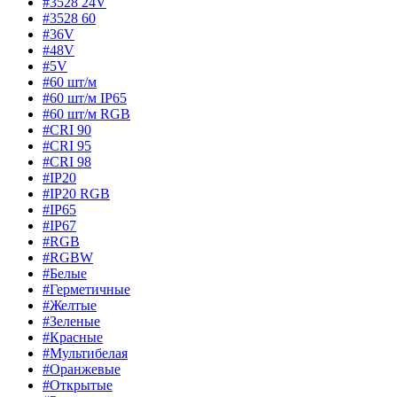
#3528 24V
#3528 60
#36V
#48V
#5V
#60 шт/м
#60 шт/м IP65
#60 шт/м RGB
#CRI 90
#CRI 95
#CRI 98
#IP20
#IP20 RGB
#IP65
#IP67
#RGB
#RGBW
#Белые
#Герметичные
#Желтые
#Зеленые
#Красные
#Мультибелая
#Оранжевые
#Открытые