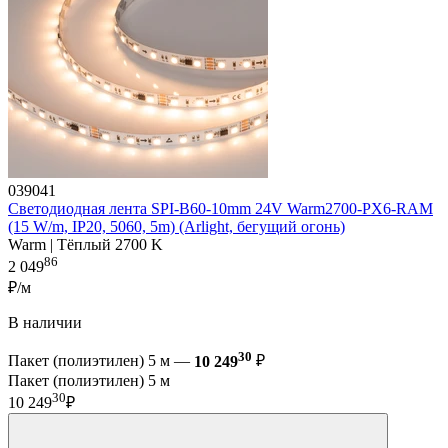
039041
Светодиодная лента SPI-B60-10mm 24V Warm2700-PX6-RAM
(15 W/m, IP20, 5060, 5m) (Arlight, бегущий огонь)
Warm | Тёплый 2700 K
86
2 049
₽/м
В наличии
30
Пакет (полиэтилен) 5 м —
10 249
₽
Пакет (полиэтилен) 5 м
30
10 249
₽