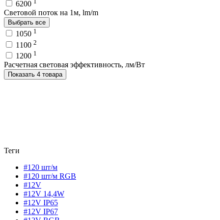
1
6200
Световой поток на 1м, lm/m
Выбрать все
1
1050
2
1100
1
1200
Расчетная световая эффективность, лм/Вт
Показать 4 товара
Теги
#120 шт/м
#120 шт/м RGB
#12V
#12V 14,4W
#12V IP65
#12V IP67