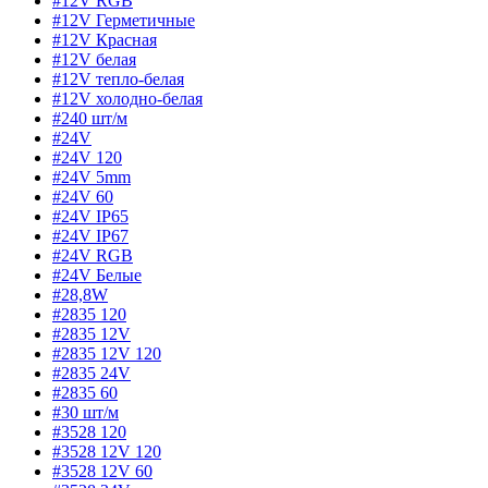
#12V RGB
#12V Герметичные
#12V Красная
#12V белая
#12V тепло-белая
#12V холодно-белая
#240 шт/м
#24V
#24V 120
#24V 5mm
#24V 60
#24V IP65
#24V IP67
#24V RGB
#24V Белые
#28,8W
#2835 120
#2835 12V
#2835 12V 120
#2835 24V
#2835 60
#30 шт/м
#3528 120
#3528 12V 120
#3528 12V 60