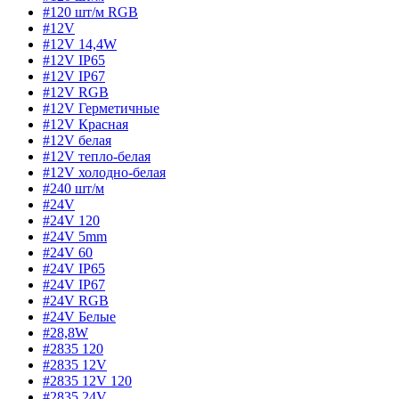
#120 шт/м RGB
#12V
#12V 14,4W
#12V IP65
#12V IP67
#12V RGB
#12V Герметичные
#12V Красная
#12V белая
#12V тепло-белая
#12V холодно-белая
#240 шт/м
#24V
#24V 120
#24V 5mm
#24V 60
#24V IP65
#24V IP67
#24V RGB
#24V Белые
#28,8W
#2835 120
#2835 12V
#2835 12V 120
#2835 24V