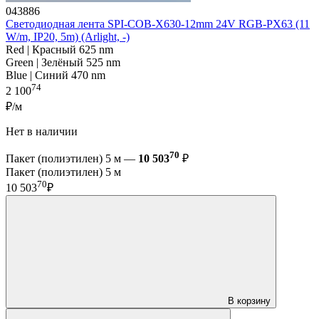
043886
Светодиодная лента SPI-COB-X630-12mm 24V RGB-PX63 (11
W/m, IP20, 5m) (Arlight, -)
Red | Красный 625 nm
Green | Зелёный 525 nm
Blue | Синий 470 nm
74
2 100
₽/м
Нет в наличии
70
Пакет (полиэтилен) 5 м —
10 503
₽
Пакет (полиэтилен) 5 м
70
10 503
₽
В корзину