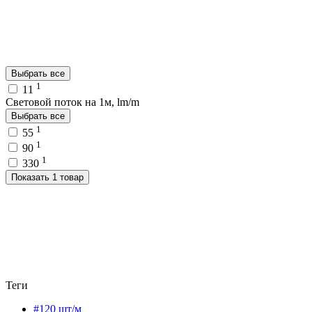
Выбрать все
1
11
Световой поток на 1м, lm/m
Выбрать все
1
55
1
90
1
330
Показать 1 товар
Теги
#120 шт/м