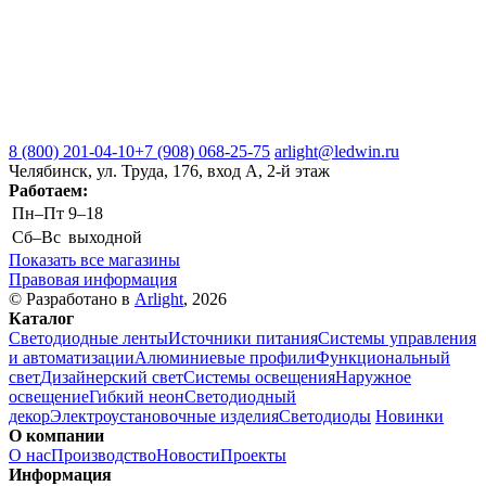
8 (800) 201-04-10
+7 (908) 068-25-75
arlight@ledwin.ru
Челябинск, ул. Труда, 176, вход А, 2-й этаж
Работаем:
Пн–Пт
9–18
Сб–Вс
выходной
Показать все магазины
Правовая информация
© Разработано в
Arlight
, 2026
Каталог
Светодиодные ленты
Источники питания
Системы управления
и автоматизации
Алюминиевые профили
Функциональный
свет
Дизайнерский свет
Системы освещения
Наружное
освещение
Гибкий неон
Светодиодный
декор
Электроустановочные изделия
Светодиоды
Новинки
О компании
О нас
Производство
Новости
Проекты
Информация