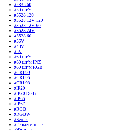
#2835 60
#30 шт/м
#3528 120
#3528 12V 120
#3528 12V 60
#3528 24V
#3528 60
#36V
#48V
#5V
#60 шт/м
#60 шт/м IP65
#60 шт/м RGB
#CRI 90
#CRI 95
#CRI 98
#IP20
#IP20 RGB
#IP65
#IP67
#RGB
#RGBW
#Белые
#Герметичные
#Желтые