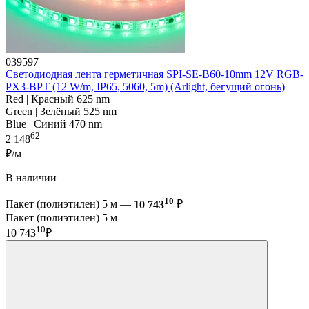
039597
Светодиодная лента герметичная SPI-SE-B60-10mm 12V RGB-
PX3-BPT (12 W/m, IP65, 5060, 5m) (Arlight, бегущий огонь)
Red | Красный 625 nm
Green | Зелёный 525 nm
Blue | Синий 470 nm
62
2 148
₽/м
В наличии
10
Пакет (полиэтилен) 5 м —
10 743
₽
Пакет (полиэтилен) 5 м
10
10 743
₽