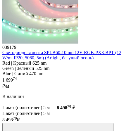
039179
Светодиодная лента SPI-B60-10mm 12V RGB-PX3-BPT (12
W/m, IP20, 5060, 5m) (Arlight, бегущий огонь)
Red | Красный 625 nm
Green | Зелёный 525 nm
Blue | Синий 470 nm
74
1 699
₽/м
В наличии
70
Пакет (полиэтилен) 5 м —
8 498
₽
Пакет (полиэтилен) 5 м
70
8 498
₽