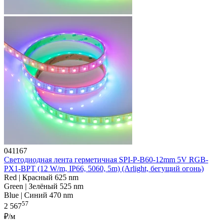
041167
Светодиодная лента герметичная SPI-P-B60-12mm 5V RGB-
PX1-BPT (12 W/m, IP66, 5060, 5m) (Arlight, бегущий огонь)
Red | Красный 625 nm
Green | Зелёный 525 nm
Blue | Синий 470 nm
57
2 567
₽/м