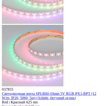
037855
Светодиодная лента SPI-B60-10mm 5V RGB-PX1-BPT (12
W/m, IP20, 5060, 5m) (Arlight, бегущий огонь)
Red | Красный 625 nm