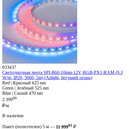
033437
Светодиодная лента SPI-B60-10mm 12V RGB-PX1-RAM (9.3
W/m, IP20, 5060, 5m) (Arlight, бегущий огонь)
Red | Красный 625 nm
Green | Зелёный 525 nm
Blue | Синий 470 nm
99
2 399
₽/м
В наличии
95
Пакет (полиэтилен) 5 м —
11 999
₽