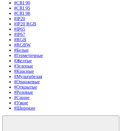
#CRI 90
#CRI 95
#CRI 98
#IP20
#IP20 RGB
#IP65
#IP67
#RGB
#RGBW
#Белые
#Герметичные
#Желтые
#Зеленые
#Красные
#Мультибелая
#Оранжевые
#Открытые
#Розовые
#Синие
#Узкие
#Широкие