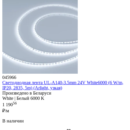
045966
Светодиодная лента UL-A140-3.5mm 24V White6000 (6 W/m,
IP20, 2835, 5m) (Arlight, узкая)
Произведено в Беларуси
White | Белый 6000 K
56
1 190
₽/м
В наличии