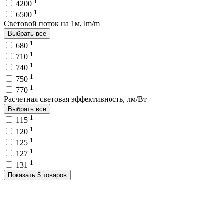
1
4200
1
6500
Световой поток на 1м, lm/m
Выбрать все
1
680
1
710
1
740
1
750
1
770
Расчетная световая эффективность, лм/Вт
Выбрать все
1
115
1
120
1
125
1
127
1
131
Показать 5 товаров