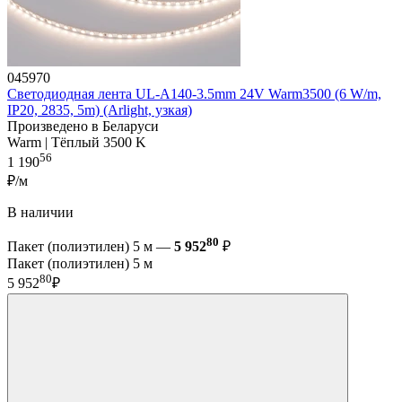
045970
Светодиодная лента UL-A140-3.5mm 24V Warm3500 (6 W/m,
IP20, 2835, 5m) (Arlight, узкая)
Произведено в Беларуси
Warm | Тёплый 3500 K
56
1 190
₽/м
В наличии
80
Пакет (полиэтилен) 5 м —
5 952
₽
Пакет (полиэтилен) 5 м
80
5 952
₽