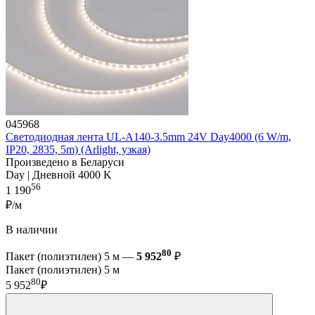
045968
Светодиодная лента UL-A140-3.5mm 24V Day4000 (6 W/m,
IP20, 2835, 5m) (Arlight, узкая)
Произведено в Беларуси
Day | Дневной 4000 K
56
1 190
₽/м
В наличии
80
Пакет (полиэтилен) 5 м —
5 952
₽
Пакет (полиэтилен) 5 м
80
5 952
₽