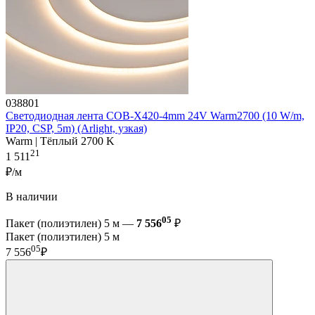
038801
Светодиодная лента COB-X420-4mm 24V Warm2700 (10 W/m,
IP20, CSP, 5m) (Arlight, узкая)
Warm | Тёплый 2700 K
21
1 511
₽/м
В наличии
05
Пакет (полиэтилен) 5 м —
7 556
₽
Пакет (полиэтилен) 5 м
05
7 556
₽