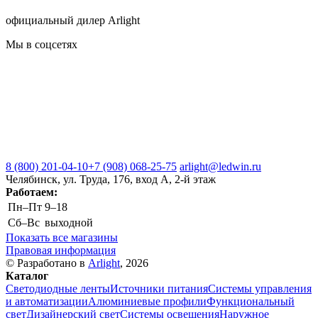
официальный дилер Arlight
Мы в соцсетях
8 (800) 201-04-10
+7 (908) 068-25-75
arlight@ledwin.ru
Челябинск, ул. Труда, 176, вход А, 2-й этаж
Работаем:
Пн–Пт
9–18
Сб–Вс
выходной
Показать все магазины
Правовая информация
© Разработано в
Arlight
, 2026
Каталог
Светодиодные ленты
Источники питания
Системы управления
и автоматизации
Алюминиевые профили
Функциональный
свет
Дизайнерский свет
Системы освещения
Наружное