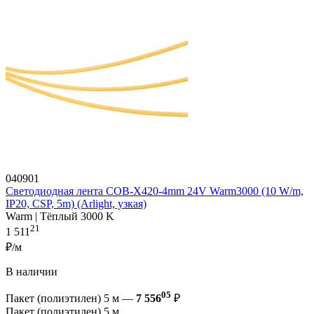
040901
Светодиодная лента COB-X420-4mm 24V Warm3000 (10 W/m,
IP20, CSP, 5m) (Arlight, узкая)
Warm | Тёплый 3000 K
21
1 511
₽/м
В наличии
05
Пакет (полиэтилен) 5 м —
7 556
₽
Пакет (полиэтилен) 5 м