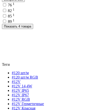
1
76
1
82
1
85
1
89
Показать 4 товара
Теги
#120 шт/м
#120 шт/м RGB
#12V
#12V 14,4W
#12V IP65
#12V IP67
#12V RGB
#12V Герметичные
#12V Красная