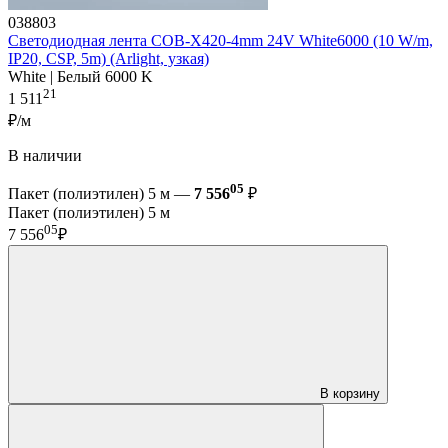
038803
Светодиодная лента COB-X420-4mm 24V White6000 (10 W/m,
IP20, CSP, 5m) (Arlight, узкая)
White | Белый 6000 K
21
1 511
₽/м
В наличии
05
Пакет (полиэтилен) 5 м —
7 556
₽
Пакет (полиэтилен) 5 м
05
7 556
₽
В корзину