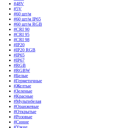
#48V
#5V
#60 шт/м
#60 шт/м IP65
#60 шт/м RGB
#CRI 90
#CRI 95
#CRI 98
#IP20
#IP20 RGB
#IP65
#IP67
#RGB
#RGBW
#Белые
#Герметичные
#Желтые
#Зеленые
#Красные
#Мультибелая
#Оранжевые
#Открытые
#Розовые
#Синие
#Узкие