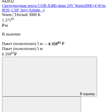
042032
Светодиодная лента COB-X480-4mm 24V Warm3000 (4 W/m,
IP20, CSP, 5m) (Arlight, -)
Warm | Тёплый 3000 K
81
1 271
₽/м
В наличии
05
Пакет (полиэтилен) 5 м —
6 359
₽
Пакет (полиэтилен) 5 м
05
6 359
₽
В корзину