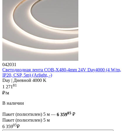
042031
Светодиодная лента COB-X480-4mm 24V Day4000 (4 W/m,
IP20, CSP, 5m) (Arlight, -)
Day | Дневной 4000 K
81
1 271
₽/м
В наличии
05
Пакет (полиэтилен) 5 м —
6 359
₽
Пакет (полиэтилен) 5 м
05
6 359
₽