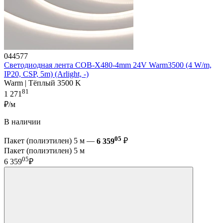
044577
Светодиодная лента COB-X480-4mm 24V Warm3500 (4 W/m,
IP20, CSP, 5m) (Arlight, -)
Warm | Тёплый 3500 K
81
1 271
₽/м
В наличии
05
Пакет (полиэтилен) 5 м —
6 359
₽
Пакет (полиэтилен) 5 м
05
6 359
₽