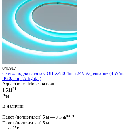
046917
Светодиодная лента COB-X480-4mm 24V Aquamarine (4 W/m,
IP20, 5m) (Arlight, -)
Aquamarine | Морская волна
21
1 511
₽/м
В наличии
05
Пакет (полиэтилен) 5 м —
7 556
₽
Пакет (полиэтилен) 5 м
05