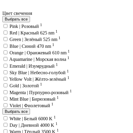
Цвет свечения
Выбрать все
1
Pink | Розовый
1
Red | Красный 625 nm
1
Green | Зелёный 525 nm
1
Blue | Синий 470 nm
1
Orange | Оранжевый 610 nm
1
Aquamarine | Морская волна
1
Emerald | Изумрудный
1
Sky Blue | Небесно-голубой
1
Yellow Volt | Жёлто-зелёный
1
Gold | Золотой
1
Magenta | Пурпурно-розовый
1
Mint Blue | Бирюзовый
1
Violet | Фиолетовый
Выбрать все
1
White | Белый 6000 K
1
Day | Дневной 4000 K
1
Warm | Тёплый 3500 K