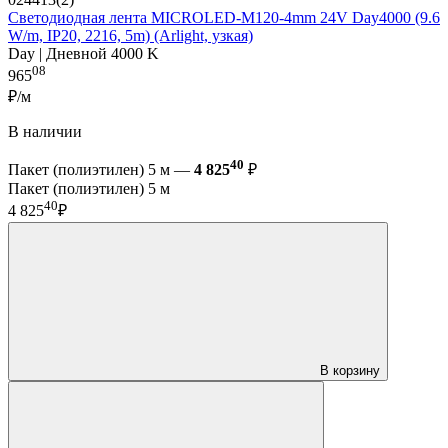
Светодиодная лента MICROLED-M120-4mm 24V Day4000 (9.6
W/m, IP20, 2216, 5m) (Arlight, узкая)
Day | Дневной 4000 K
08
965
₽/м
В наличии
40
Пакет (полиэтилен) 5 м —
4 825
₽
Пакет (полиэтилен) 5 м
40
4 825
₽
В корзину