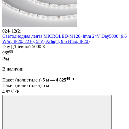
024412(2)
Светодиодная лента MICROLED-M120-4mm 24V Day5000 (9.6
W/m, IP20, 2216, 5m) (Arlight, 9.6 Вт/м, IP20)
Day | Дневной 5000 K
08
965
₽/м
В наличии
40
Пакет (полиэтилен) 5 м —
4 825
₽
Пакет (полиэтилен) 5 м
40
4 825
₽