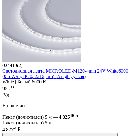
024410(2)
Светодиодная лента MICROLED-M120-4mm 24V White6000
(9.6 W/m, IP20, 2216, 5m) (Arlight, узкая)
White | Белый 6000 K
08
965
₽/м
В наличии
40
Пакет (полиэтилен) 5 м —
4 825
₽
Пакет (полиэтилен) 5 м
40
4 825
₽