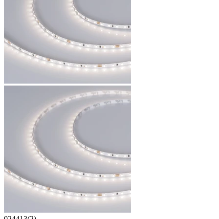
024413(2)