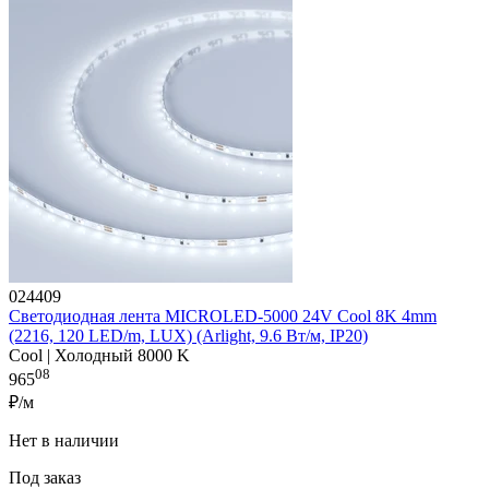
024409
Светодиодная лента MICROLED-5000 24V Cool 8K 4mm
(2216, 120 LED/m, LUX) (Arlight, 9.6 Вт/м, IP20)
Cool | Холодный 8000 K
08
965
₽/м
Нет в наличии
Под заказ