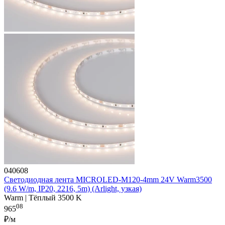
040608
Светодиодная лента MICROLED-M120-4mm 24V Warm3500
(9.6 W/m, IP20, 2216, 5m) (Arlight, узкая)
Warm | Тёплый 3500 K
08
965
₽/м