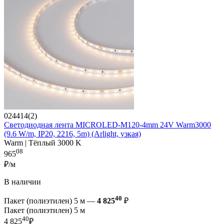
024414(2)
Светодиодная лента MICROLED-M120-4mm 24V Warm3000
(9.6 W/m, IP20, 2216, 5m) (Arlight, узкая)
Warm | Тёплый 3000 K
08
965
₽/м
В наличии
40
Пакет (полиэтилен) 5 м —
4 825
₽
Пакет (полиэтилен) 5 м
40
4 825
₽