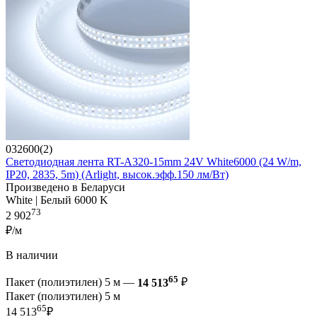
032600(2)
Светодиодная лента RT-A320-15mm 24V White6000 (24 W/m,
IP20, 2835, 5m) (Arlight, высок.эфф.150 лм/Вт)
Произведено в Беларуси
White | Белый 6000 K
73
2 902
₽/м
В наличии
65
Пакет (полиэтилен) 5 м —
14 513
₽
Пакет (полиэтилен) 5 м
65
14 513
₽