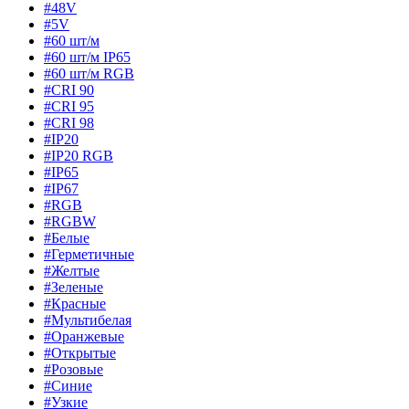
#48V
#5V
#60 шт/м
#60 шт/м IP65
#60 шт/м RGB
#CRI 90
#CRI 95
#CRI 98
#IP20
#IP20 RGB
#IP65
#IP67
#RGB
#RGBW
#Белые
#Герметичные
#Желтые
#Зеленые
#Красные
#Мультибелая
#Оранжевые
#Открытые
#Розовые
#Синие
#Узкие