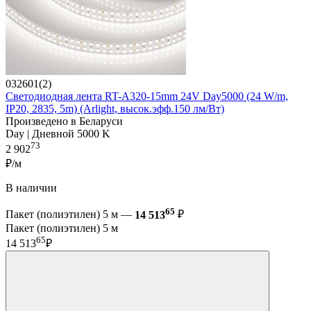
032601(2)
Светодиодная лента RT-A320-15mm 24V Day5000 (24 W/m,
IP20, 2835, 5m) (Arlight, высок.эфф.150 лм/Вт)
Произведено в Беларуси
Day | Дневной 5000 K
73
2 902
₽/м
В наличии
65
Пакет (полиэтилен) 5 м —
14 513
₽
Пакет (полиэтилен) 5 м
65
14 513
₽