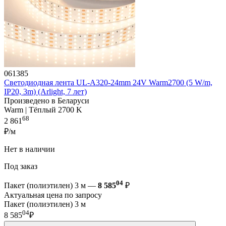
061385
Светодиодная лента UL-A320-24mm 24V Warm2700 (5 W/m,
IP20, 3m) (Arlight, 7 лет)
Произведено в Беларуси
Warm | Тёплый 2700 K
68
2 861
₽/м
Нет в наличии
Под заказ
04
Пакет (полиэтилен) 3 м —
8 585
₽
Актуальная цена по запросу
Пакет (полиэтилен) 3 м
04
8 585
₽