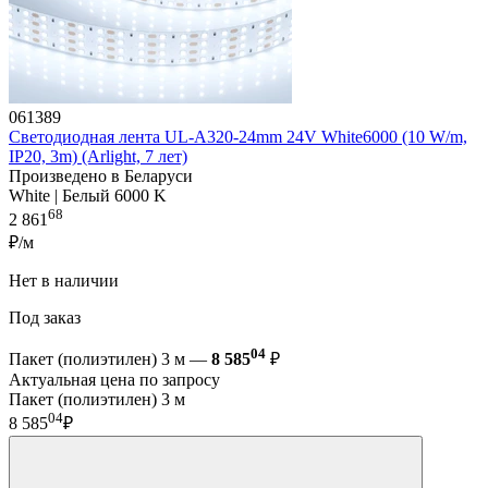
061389
Светодиодная лента UL-A320-24mm 24V White6000 (10 W/m,
IP20, 3m) (Arlight, 7 лет)
Произведено в Беларуси
White | Белый 6000 K
68
2 861
₽/м
Нет в наличии
Под заказ
04
Пакет (полиэтилен) 3 м —
8 585
₽
Актуальная цена по запросу
Пакет (полиэтилен) 3 м
04
8 585
₽