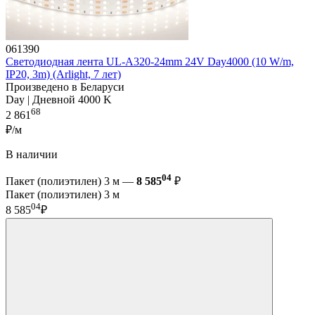
061390
Светодиодная лента UL-A320-24mm 24V Day4000 (10 W/m,
IP20, 3m) (Arlight, 7 лет)
Произведено в Беларуси
Day | Дневной 4000 K
68
2 861
₽/м
В наличии
04
Пакет (полиэтилен) 3 м —
8 585
₽
Пакет (полиэтилен) 3 м
04
8 585
₽