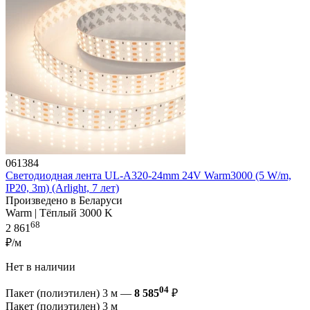
061384
Светодиодная лента UL-A320-24mm 24V Warm3000 (5 W/m,
IP20, 3m) (Arlight, 7 лет)
Произведено в Беларуси
Warm | Тёплый 3000 K
68
2 861
₽/м
Нет в наличии
04
Пакет (полиэтилен) 3 м —
8 585
₽
Пакет (полиэтилен) 3 м