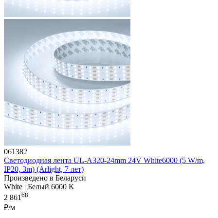
061382
Светодиодная лента UL-A320-24mm 24V White6000 (5 W/m,
IP20, 3m) (Arlight, 7 лет)
Произведено в Беларуси
White | Белый 6000 K
68
2 861
₽/м