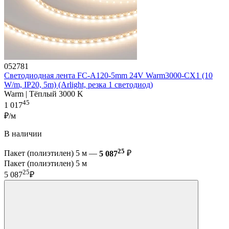
052781
Светодиодная лента FC-A120-5mm 24V Warm3000-CX1 (10
W/m, IP20, 5m) (Arlight, резка 1 светодиод)
Warm | Тёплый 3000 K
45
1 017
₽/м
В наличии
25
Пакет (полиэтилен) 5 м —
5 087
₽
Пакет (полиэтилен) 5 м
25
5 087
₽