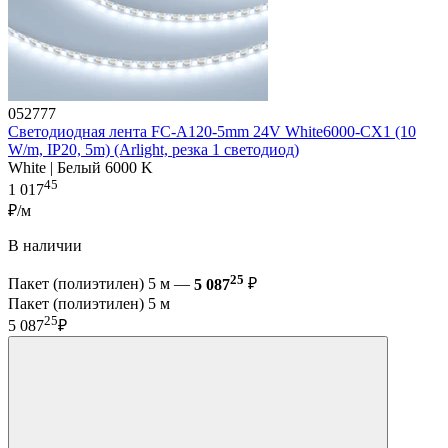
052777
Светодиодная лента FC-A120-5mm 24V White6000-CX1 (10
W/m, IP20, 5m) (Arlight, резка 1 светодиод)
White | Белый 6000 K
45
1 017
₽/м
В наличии
25
Пакет (полиэтилен) 5 м —
5 087
₽
Пакет (полиэтилен) 5 м
25
5 087
₽