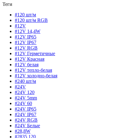
Теги
#120 шт/м
#120 шт/м RGB
#12V
#12V 14,4W
#12V IP65
#12V IP67
#12V RGB
#12V Герметичные
#12V Красная
#12V белая
#12V тепло-белая
#12V холодно-белая
#240 шт/м
#24V
#24V 120
#24V 5mm
#24V 60
#24V IP65
#24V IP67
#24V RGB
#24V Белые
#28,8W
#2835 120