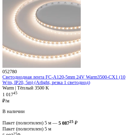
052780
Светодиодная лента FC-A120-5mm 24V Warm3500-CX1 (10
W/m, IP20, 5m) (Arlight, резка 1 светодиод)
Warm | Тёплый 3500 K
45
1 017
₽/м
В наличии
25
Пакет (полиэтилен) 5 м —
5 087
₽
Пакет (полиэтилен) 5 м
25