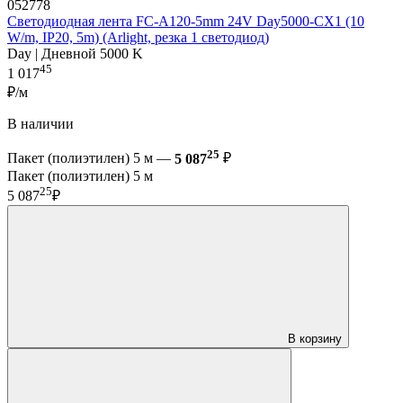
052778
Светодиодная лента FC-A120-5mm 24V Day5000-CX1 (10
W/m, IP20, 5m) (Arlight, резка 1 светодиод)
Day | Дневной 5000 K
45
1 017
₽/м
В наличии
25
Пакет (полиэтилен) 5 м —
5 087
₽
Пакет (полиэтилен) 5 м
25
5 087
₽
В корзину