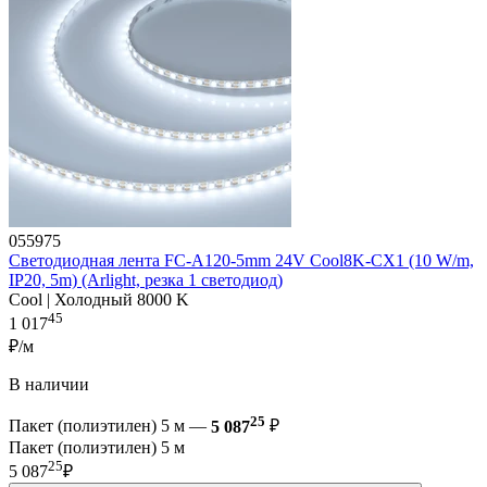
055975
Светодиодная лента FC-A120-5mm 24V Cool8K-CX1 (10 W/m,
IP20, 5m) (Arlight, резка 1 светодиод)
Cool | Холодный 8000 K
45
1 017
₽/м
В наличии
25
Пакет (полиэтилен) 5 м —
5 087
₽
Пакет (полиэтилен) 5 м
25
5 087
₽