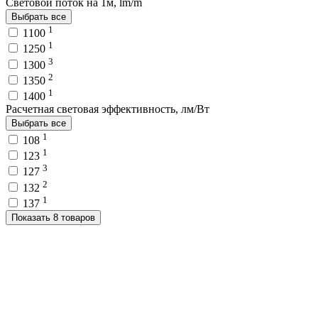
Световой поток на 1м, lm/m
Выбрать все
1
1100
1
1250
3
1300
2
1350
1
1400
Расчетная световая эффективность, лм/Вт
Выбрать все
1
108
1
123
3
127
2
132
1
137
Показать 8 товаров