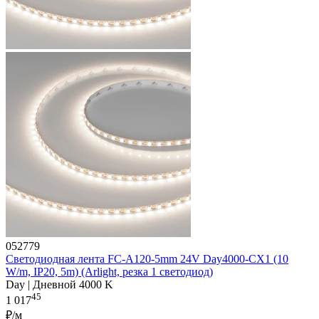
052779
Светодиодная лента FC-A120-5mm 24V Day4000-CX1 (10
W/m, IP20, 5m) (Arlight, резка 1 светодиод)
Day | Дневной 4000 K
45
1 017
₽/м