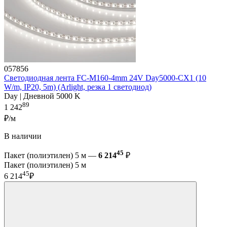
057856
Светодиодная лента FC-M160-4mm 24V Day5000-CX1 (10
W/m, IP20, 5m) (Arlight, резка 1 светодиод)
Day | Дневной 5000 K
89
1 242
₽/м
В наличии
45
Пакет (полиэтилен) 5 м —
6 214
₽
Пакет (полиэтилен) 5 м
45
6 214
₽