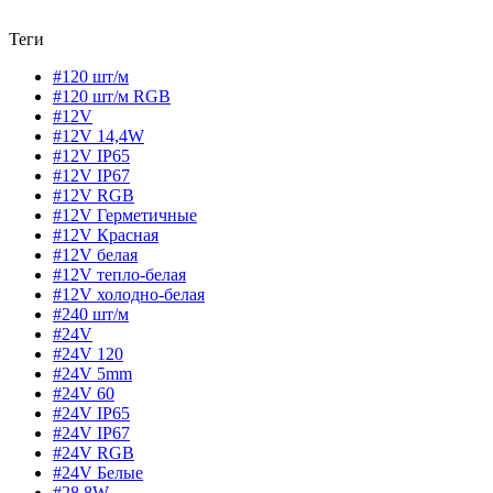
Теги
#120 шт/м
#120 шт/м RGB
#12V
#12V 14,4W
#12V IP65
#12V IP67
#12V RGB
#12V Герметичные
#12V Красная
#12V белая
#12V тепло-белая
#12V холодно-белая
#240 шт/м
#24V
#24V 120
#24V 5mm
#24V 60
#24V IP65
#24V IP67
#24V RGB
#24V Белые
#28,8W