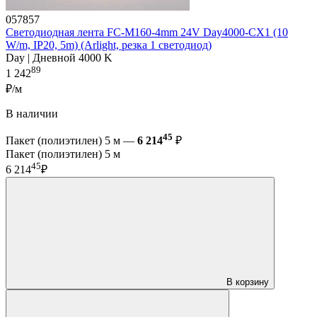
057857
Светодиодная лента FC-M160-4mm 24V Day4000-CX1 (10
W/m, IP20, 5m) (Arlight, резка 1 светодиод)
Day | Дневной 4000 K
89
1 242
₽/м
В наличии
45
Пакет (полиэтилен) 5 м —
6 214
₽
Пакет (полиэтилен) 5 м
45
6 214
₽
В корзину