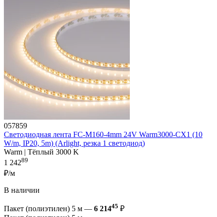
057859
Светодиодная лента FC-M160-4mm 24V Warm3000-CX1 (10
W/m, IP20, 5m) (Arlight, резка 1 светодиод)
Warm | Тёплый 3000 K
89
1 242
₽/м
В наличии
45
Пакет (полиэтилен) 5 м —
6 214
₽