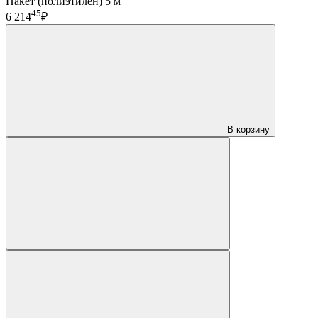
Пакет (полиэтилен) 5 м
45
6 214
₽
В корзину