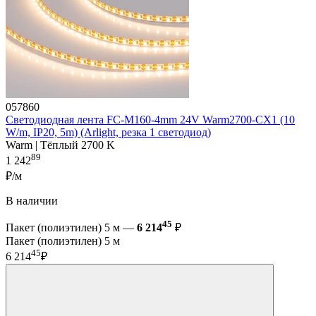
057860
Светодиодная лента FC-M160-4mm 24V Warm2700-CX1 (10
W/m, IP20, 5m) (Arlight, резка 1 светодиод)
Warm | Тёплый 2700 K
89
1 242
₽/м
В наличии
45
Пакет (полиэтилен) 5 м —
6 214
₽
Пакет (полиэтилен) 5 м
45
6 214
₽