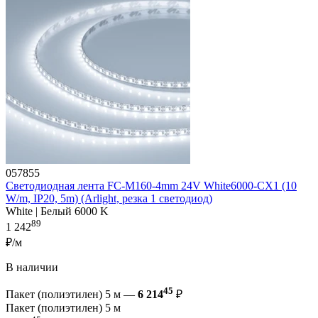
057855
Светодиодная лента FC-M160-4mm 24V White6000-CX1 (10
W/m, IP20, 5m) (Arlight, резка 1 светодиод)
White | Белый 6000 K
89
1 242
₽/м
В наличии
45
Пакет (полиэтилен) 5 м —
6 214
₽
Пакет (полиэтилен) 5 м